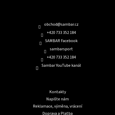
á
p
a
Kontakt
t
í
obchod
@
sambar.cz
+420 733 352 184
SAMBAR Facebook
sambarsport
+420 733 352 184
Sambar YouTube kanál
Informace pro Vás
Kontakty
Napište nám
Reklamace, výměna, vrácení
Doprava a Platba