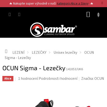
Přejít
🔥 Nakupte super výhodně v naší
kategorii Akce a Slevy
. 🔥
na
obsah
NÁKUP
KOŠÍK
Domů
LEZENÍ
LEZEČKY
Unisex lezečky
OCUN
Sigma - Lezečky
OCUN Sigma - Lezečky
141853/UK6
Průměrné
1 hodnocení
Podrobnosti hodnocení
Značka:
OCUN
Akce
hodnocení
produktu
je
5,0
z