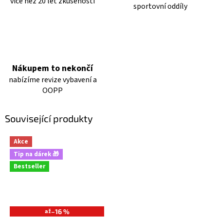
více než 20 let zkušeností
sportovní oddíly
Nákupem to nekončí
nabízíme revize vybavení a
OOPP
Související produkty
Akce
Tip na dárek 🎁
Bestseller
až
–16 %