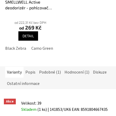
SMELLWELL Active
deodorizér - pohlcovač
pachů
Průměrné
hodnocení
od 222,31 Kč bez DPH
269 Kč
produktu
od
je
DETAIL
3,9
z
Black Zebra
Camo Green
Geometric Black/White
Geome
5
hvězdiček.
Varianty
Popis
Podobné (1)
Hodnocení (1)
Diskuze
Ostatní informace
Akce
Velikost: 39
Skladem
(1 ks)
| 141853/UK6
EAN:
8591804667435