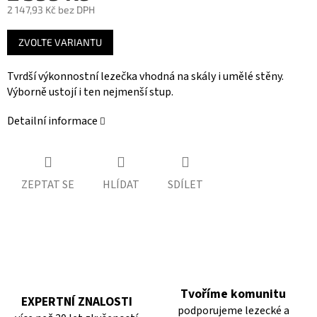
2 147,93 Kč bez DPH
Měrná
ZVOLTE VARIANTU
cena:
Tvrdší výkonnostní lezečka vhodná na skály i umělé stěny.
Výborně ustojí i ten nejmenší stup.
Detailní informace
ZEPTAT SE
HLÍDAT
SDÍLET
Tvoříme komunitu
EXPERTNÍ ZNALOSTI
podporujeme lezecké a