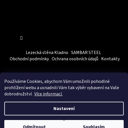
Sledovat na Instagramu
Lezecká stěna Kladno
SAMBAR STEEL
Obchodní podmínky
Ochrana osobních údajů
Kontakty
Používáme Cookies, abychom Vám
umožnili pohodlné
prohlížení webu a usnadnili Vám tak výběr vybavení na Vaše
dobrodružství.
Více informací.
Vytvořil Shoptet
&
BEOM.cz
Nastavení
Copyright 2026
SAMBARSPORT
. Všechna práva vyhrazena.
Upravit nastavení cookies
Odmítnout
Souhlasím