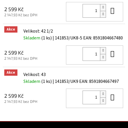
Do 
2 599 Kč
2 147,93 Kč bez DPH
Akce
Velikost: 42 1/2
Skladem
(1 ks)
| 141853/UK8-5
EAN:
8591804667480
Do 
2 599 Kč
2 147,93 Kč bez DPH
Akce
Velikost: 43
Skladem
(1 ks)
| 141853/UK9
EAN:
8591804667497
Do 
2 599 Kč
2 147,93 Kč bez DPH
Z