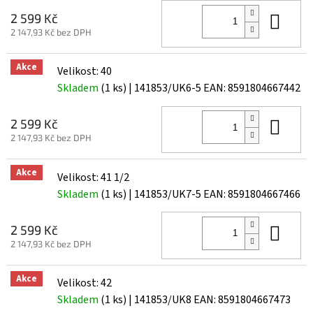
Do 
2 599 Kč
2 147,93 Kč bez DPH
Akce
Velikost: 40
Skladem
(1 ks)
| 141853/UK6-5
EAN:
8591804667442
Do 
2 599 Kč
2 147,93 Kč bez DPH
Akce
Velikost: 41 1/2
Skladem
(1 ks)
| 141853/UK7-5
EAN:
8591804667466
Do 
2 599 Kč
2 147,93 Kč bez DPH
Akce
Velikost: 42
Skladem
(1 ks)
| 141853/UK8
EAN:
8591804667473