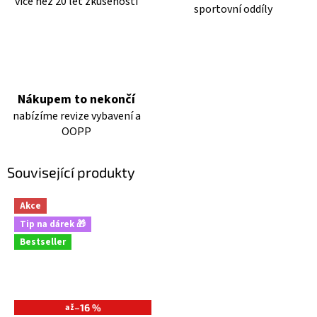
více než 20 let zkušeností
sportovní oddíly
Nákupem to nekončí
nabízíme revize vybavení a
OOPP
Související produkty
Akce
Tip na dárek 🎁
Bestseller
až
–16 %