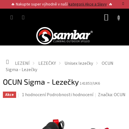
Přejít
🔥 Nakupte super výhodně v naší
kategorii Akce a Slevy
. 🔥
na
obsah
NÁKUP
KOŠÍK
Domů
LEZENÍ
LEZEČKY
Unisex lezečky
OCUN
Sigma - Lezečky
OCUN Sigma - Lezečky
141853/UK6
Průměrné
1 hodnocení
Podrobnosti hodnocení
Značka:
OCUN
Akce
hodnocení
produktu
je
5,0
z