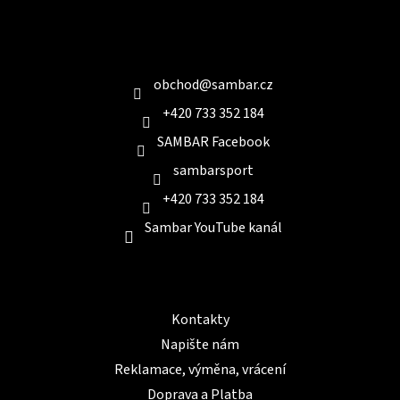
á
p
a
Kontakt
t
í
obchod
@
sambar.cz
+420 733 352 184
SAMBAR Facebook
sambarsport
+420 733 352 184
Sambar YouTube kanál
Informace pro Vás
Kontakty
Napište nám
Reklamace, výměna, vrácení
Doprava a Platba