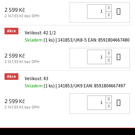
Do 
2 599 Kč
2 147,93 Kč bez DPH
Akce
Velikost: 42 1/2
Skladem
(1 ks)
| 141853/UK8-5
EAN:
8591804667480
Do 
2 599 Kč
2 147,93 Kč bez DPH
Akce
Velikost: 43
Skladem
(1 ks)
| 141853/UK9
EAN:
8591804667497
Do 
2 599 Kč
2 147,93 Kč bez DPH
Z