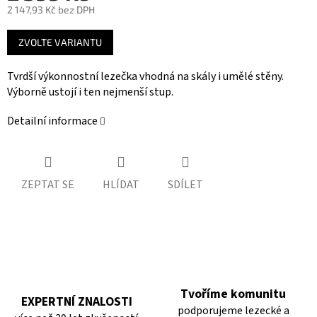
2 147,93 Kč bez DPH
Měrná
ZVOLTE VARIANTU
cena:
Tvrdší výkonnostní lezečka vhodná na skály i umělé stěny.
Výborně ustojí i ten nejmenší stup.
Detailní informace
ZEPTAT SE
HLÍDAT
SDÍLET
Tvoříme komunitu
EXPERTNÍ ZNALOSTI
podporujeme lezecké a