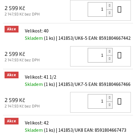
Do 
2 599 Kč
2 147,93 Kč bez DPH
Akce
Velikost: 40
Skladem
(1 ks)
| 141853/UK6-5
EAN:
8591804667442
Do 
2 599 Kč
2 147,93 Kč bez DPH
Akce
Velikost: 41 1/2
Skladem
(1 ks)
| 141853/UK7-5
EAN:
8591804667466
Do 
2 599 Kč
2 147,93 Kč bez DPH
Akce
Velikost: 42
Skladem
(1 ks)
| 141853/UK8
EAN:
8591804667473