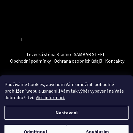
Sledovat na Instagramu
Lezecká stěna Kladno
SAMBAR STEEL
Obchodní podmínky
Ochrana osobních údajů
Kontakty
Používáme Cookies, abychom Vám
umožnili pohodlné
prohlížení webu a usnadnili Vám tak výběr vybavení na Vaše
dobrodružství.
Více informací.
Vytvořil Shoptet
&
BEOM.cz
Nastavení
Copyright 2026
SAMBARSPORT
. Všechna práva vyhrazena.
Upravit nastavení cookies
Odmítnout
Souhlasím