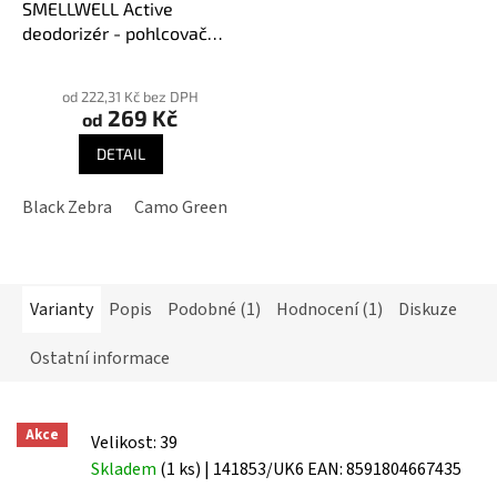
SMELLWELL Active
deodorizér - pohlcovač
pachů
Průměrné
hodnocení
od 222,31 Kč bez DPH
269 Kč
produktu
od
je
DETAIL
3,9
z
Black Zebra
Camo Green
Geometric Black/White
Geome
5
hvězdiček.
Varianty
Popis
Podobné (1)
Hodnocení (1)
Diskuze
Ostatní informace
Akce
Velikost: 39
Skladem
(1 ks)
| 141853/UK6
EAN:
8591804667435