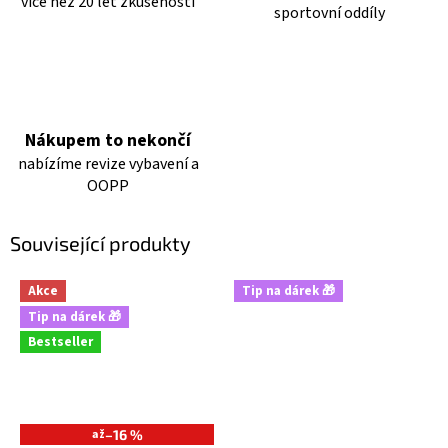
více než 20 let zkušeností
sportovní oddíly
Nákupem to nekončí
nabízíme revize vybavení a
OOPP
Související produkty
Akce
Tip na dárek 🎁
Tip na dárek 🎁
Bestseller
až
–16 %