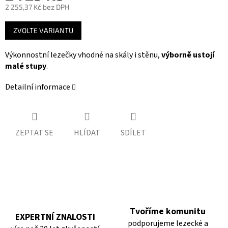
2 255,37 Kč bez DPH
Měrná
ZVOLTE VARIANTU
cena:
Výkonnostní lezečky vhodné na skály i stěnu,
výborně ustojí
malé stupy
.
Detailní informace
ZEPTAT SE
HLÍDAT
SDÍLET
Tvoříme komunitu
EXPERTNÍ ZNALOSTI
podporujeme lezecké a