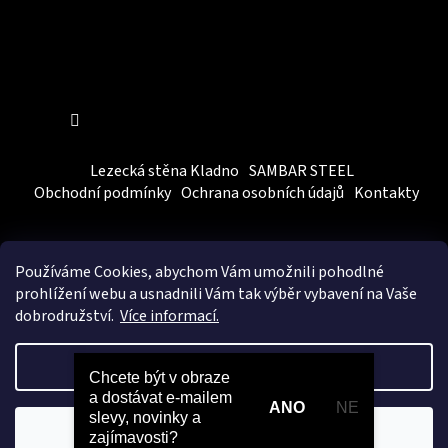
Sledovat na Instagramu
Lezecká stěna Kladno
SAMBAR STEEL
Obchodní podmínky
Ochrana osobních údajů
Kontakty
Používáme Cookies, abychom Vám
umožnili pohodlné
prohlížení webu a usnadnili Vám tak výběr vybavení na Vaše
dobrodružství.
Více informací.
Vytvořil Shoptet
&
BEOM.cz
Nastavení
Chcete být v obraze
a dostávat e-mailem
Copyright 2026
SAMBARSPORT
. Všechna práva vyhrazena.
ANO
NE
slevy, novinky a
Upravit nastavení cookies
Odmítnout
Souhlasím
zajímavosti?​