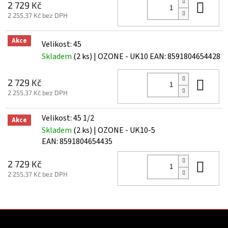
Do 
2 729 Kč
2 255,37 Kč bez DPH
Akce
Velikost: 45
Skladem
(2 ks)
| OZONE - UK10
EAN:
8591804654428
Do 
2 729 Kč
2 255,37 Kč bez DPH
Velikost: 45 1/2
Akce
Skladem
(2 ks)
| OZONE - UK10-5
EAN:
8591804654435
Do 
2 729 Kč
2 255,37 Kč bez DPH
Z
á