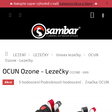
Přejít
🔥 Nakupte super výhodně v naší
kategorii Akce a Slevy
. 🔥
na
obsah
NÁKUP
KOŠÍK
Domů
LEZENÍ
LEZEČKY
Unisex lezečky
OCUN
Ozone - Lezečky
OCUN Ozone - Lezečky
OZONE - UK6
Průměrné
5 hodnocení
Podrobnosti hodnocení
Značka:
OCUN
Akce
hodnocení
produktu
je
4,2
z