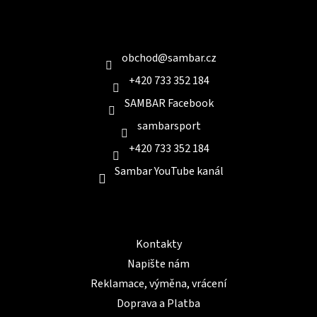
p
a
Kontakt
t
í
obchod
@
sambar.cz
+420 733 352 184
SAMBAR Facebook
sambarsport
+420 733 352 184
Sambar YouTube kanál
Informace pro Vás
Kontakty
Napište nám
Reklamace, výměna, vrácení
Doprava a Platba