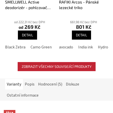
SMELLWELL Active
RAFIKI Arcos - Pánské
deodorizér - pohlcovač
lezecké triko
pachů
Průměrné
Průměrné
hodnocení
hodnocení
od 222,31 Kč bez DPH
661,98 Kč bez DPH
269 Kč
801 Kč
produktu
produktu
od
je
je
DETAIL
DETAIL
3,9
5,0
z
z
Black Zebra
Camo Green
Geometric Black/White
avocado
India ink
Hydro
Geome
5
5
hvězdiček.
hvězdiček.
ZOBRAZIT VŠECHNY SOUVISEJÍCÍ PRODUKTY
Varianty
Popis
Hodnocení (5)
Diskuze
Ostatní informace
Akce