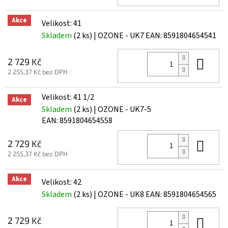
Akce
Velikost: 41
Skladem
(2 ks)
| OZONE - UK7
EAN:
8591804654541
Do 
2 729 Kč
2 255,37 Kč bez DPH
Velikost: 41 1/2
Akce
Skladem
(2 ks)
| OZONE - UK7-5
EAN:
8591804654558
Do 
2 729 Kč
2 255,37 Kč bez DPH
Akce
Velikost: 42
Skladem
(2 ks)
| OZONE - UK8
EAN:
8591804654565
Do 
2 729 Kč