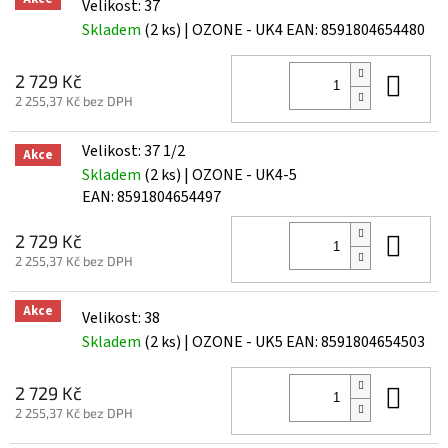
Velikost: 37
Skladem
(2 ks)
| OZONE - UK4
EAN:
8591804654480
Do 
2 729 Kč
2 255,37 Kč bez DPH
Velikost: 37 1/2
Akce
Skladem
(2 ks)
| OZONE - UK4-5
EAN:
8591804654497
Do 
2 729 Kč
2 255,37 Kč bez DPH
Akce
Velikost: 38
Skladem
(2 ks)
| OZONE - UK5
EAN:
8591804654503
Do 
2 729 Kč
2 255,37 Kč bez DPH