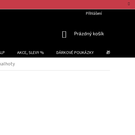
Přihlášení
NÁKUPNÍ
Prázdný košík
KOŠÍK
ALP
AKCE, SLEVY %
DÁRKOVÉ POUKÁZKY
🎁 TIPY NA DÁR
kalhoty