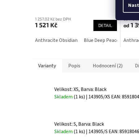
Nast
Průměrné
Průmě
hodnocení
hodnoc
1 257,02 Kč bez DPH
od 1 156
produktu
produk
1 521 Kč
1 3
od
DETAIL
je
je
5,0
3,6
Anthracite Obsidian
Blue Deep Peacock
Anthrac
Ena
z
z
5
5
hvězdiček.
hvězdič
Varianty
Popis
Hodnocení (2)
D
Velikost: XS, Barva: Black
Skladem
(1 ks)
| 143905/XS
EAN:
859180
Velikost: S, Barva: Black
Skladem
(1 ks)
| 143905/S
EAN:
8591804