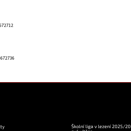
672712
4672736
mace pro Vás
BLOG
Školní liga v lezení 2025/2
ty