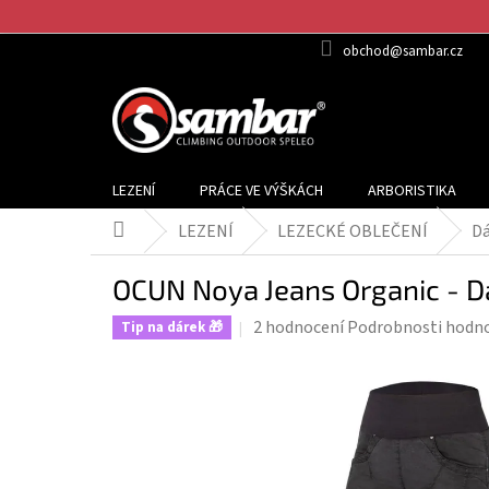
Přejít
na
obchod@sambar.cz
obsah
LEZENÍ
PRÁCE VE VÝŠKÁCH
ARBORISTIKA
LEZENÍ
LEZECKÉ OBLEČENÍ
Dá
Domů
OCUN Noya Jeans Organic - 
Průměrné
2 hodnocení
Podrobnosti hodn
Tip na dárek 🎁
hodnocení
produktu
je
4,5
z
5