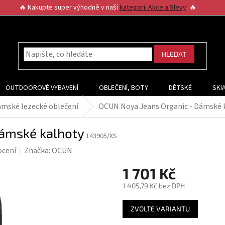
🔥 Nakupte super výhodně v naší
kategorii Akce a Slevy
. 🔥
HLEDAT
OUTDOOROVÉ VYBAVENÍ
OBLEČENÍ, BOTY
DĚTSKÉ
SKI
mské lezecké oblečení
OCUN Noya Jeans Organic - Dámské 
Dámské kalhoty
143905/XS
ocení
Značka:
OCUN
1 701 Kč
1 405,79 Kč bez DPH
Měrná
ZVOLTE VARIANTU
cena: