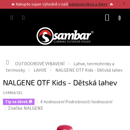
Přejít
🔥 Nakupte super výhodně v naší
kategorii Akce a Slevy
. 🔥
na
obsah
NÁKUP
KOŠÍK
Domů
OUTDOOROVÉ VYBAVENÍ
Lahve, termohrnky a
termosky
LAHVE
NALGENE OTF Kids - Dětská lahev
NALGENE OTF Kids - Dětská lahev
134964/ZEL
Průměrné
4 hodnocení
Podrobnosti hodnocení
Tip na dárek 🎁
hodnocení
Značka:
NALGENE
produktu
je
4,8