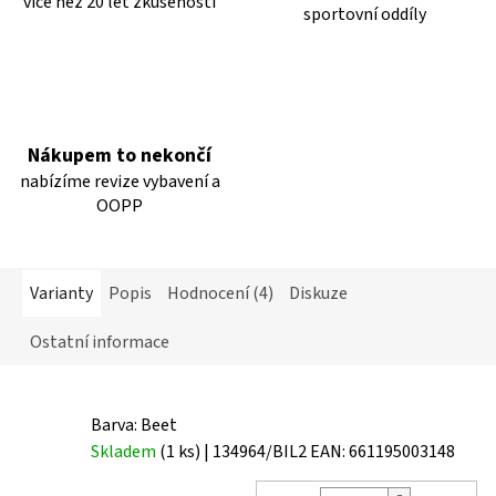
více než 20 let zkušeností
sportovní oddíly
Nákupem to nekončí
nabízíme revize vybavení a
OOPP
Varianty
Popis
Hodnocení (4)
Diskuze
Ostatní informace
Barva: Beet
Skladem
(1 ks)
| 134964/BIL2
EAN:
661195003148