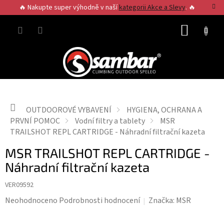
Přejít
🔥 Nakupte super výhodně v naší
kategorii Akce a Slevy
. 🔥
na
obsah
NÁKUP
KOŠÍK
Domů
OUTDOOROVÉ VYBAVENÍ
HYGIENA, OCHRANA A
PRVNÍ POMOC
Vodní filtry a tablety
MSR
TRAILSHOT REPL CARTRIDGE - Náhradní filtrační kazeta
MSR TRAILSHOT REPL CARTRIDGE -
Náhradní filtrační kazeta
VER09592
Průměrné
Neohodnoceno
Podrobnosti hodnocení
Značka:
MSR
hodnocení
produktu