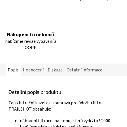
Nákupem to nekončí
nabízíme revize vybavení a
OOPP
Popis
Hodnocení
Diskuze
Ostatní informace
Detailní popis produktu
Tato filtrační kazeta a souprava pro údržbu filtru
TRAILSHOT obsahuje:
náhradní filtrační patronu, která vydrží až 2000
litrů (množství závísí na kvalitě vody)