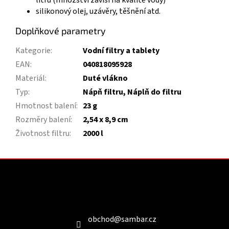
silikonový olej, uzávěry, těšnění atd.
Doplňkové parametry
Kategorie
:
Vodní filtry a tablety
EAN
:
040818095928
Materiál
:
Duté vlákno
Typ
:
Nápň filtru, Náplň do filtru
Hmotnost balení
:
23 g
Rozměry balení
:
2,54 x 8,9 cm
Životnost filtru
:
2000 l
Z
á
p
a
Kontakt
t
í
obchod
@
sambar.cz