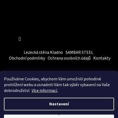
Sledovat na Instagramu
Lezecká stěna Kladno
SAMBAR STEEL
Obchodní podmínky
Ochrana osobních údajů
Kontakty
Používáme Cookies, abychom Vám
umožnili pohodlné
prohlížení webu a usnadnili Vám tak výběr vybavení na Vaše
dobrodružství.
Více informací.
Vytvořil Shoptet
&
BEOM.cz
Nastavení
Copyright 2026
SAMBARSPORT
. Všechna práva vyhrazena.