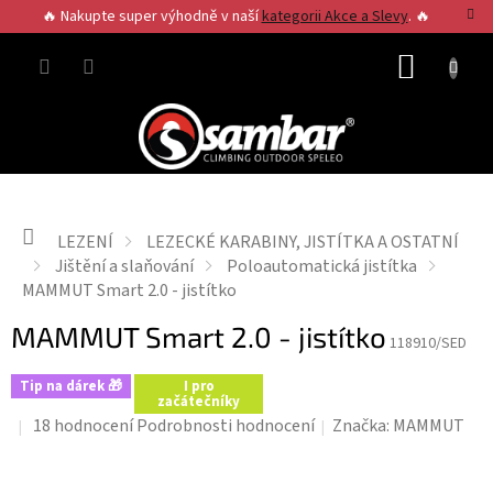
Přejít
🔥 Nakupte super výhodně v naší
kategorii Akce a Slevy
. 🔥
na
obsah
NÁKUP
KOŠÍK
Domů
LEZENÍ
LEZECKÉ KARABINY, JISTÍTKA A OSTATNÍ
Jištění a slaňování
Poloautomatická jistítka
MAMMUT Smart 2.0 - jistítko
MAMMUT Smart 2.0 - jistítko
118910/SED
Tip na dárek 🎁
I pro
začátečníky
Průměrné
18 hodnocení
Podrobnosti hodnocení
Značka:
MAMMUT
hodnocení
produktu