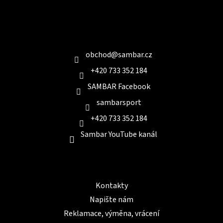
Z
á
p
a
Kontakt
t
í
obchod
@
sambar.cz
+420 733 352 184
SAMBAR Facebook
sambarsport
+420 733 352 184
Sambar YouTube kanál
Informace pro Vás
Kontakty
Napište nám
Reklamace, výměna, vrácení