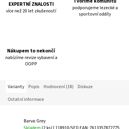
Tvoříme komunitu
EXPERTNÍ ZNALOSTI
podporujeme lezecké a
více než 20 let zkušeností
sportovní oddíly
Nákupem to nekončí
nabízíme revize vybavení a
OOPP
Varianty
Popis
Hodnocení (18)
Diskuze
Ostatní informace
Barva: Grey
Skladem
(2 ks)
| 118910/SED
EAN:
7613357872775