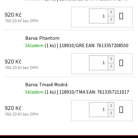
Do 
920 Kč
760,33 Kč bez DPH
Barva: Phantom
Skladem
(1 ks)
| 118910/GRE
EAN:
7613357208550
Do 
920 Kč
760,33 Kč bez DPH
Barva: Tmavě Modrá
Skladem
(1 ks)
| 118910/TMA
EAN:
7613357211017
Do 
920 Kč
760,33 Kč bez DPH