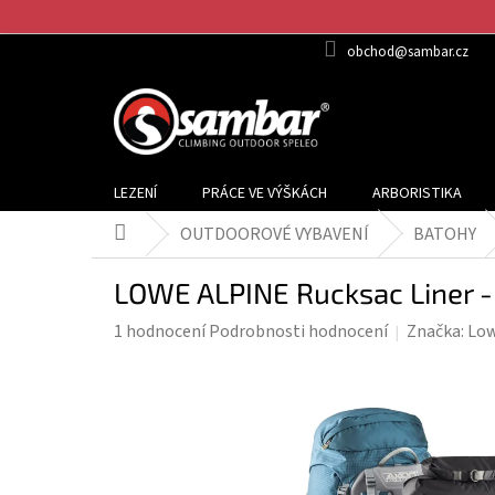
Přejít
na
obchod@sambar.cz
obsah
LEZENÍ
PRÁCE VE VÝŠKÁCH
ARBORISTIKA
OUTDOOROVÉ VYBAVENÍ
BATOHY
Domů
LOWE ALPINE Rucksac Liner -
Průměrné
1 hodnocení
Podrobnosti hodnocení
Značka:
Low
hodnocení
produktu
je
5,0
z
5