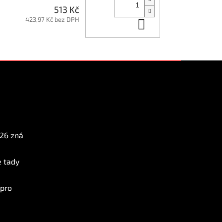
513 Kč
423,97 Kč bez DPH
Do košíku
Instagram
026 zná
e tady
 pro