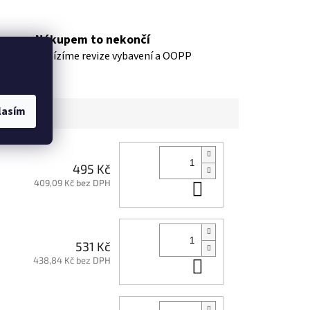
Nákupem to nekončí
nabízíme revize vybavení a OOPP
lasím
495 Kč
409,09 Kč bez DPH
Do košíku
531 Kč
438,84 Kč bez DPH
Do košíku