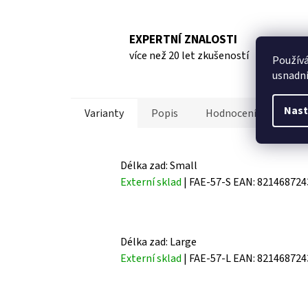
EXPERTNÍ ZNALOSTI
více než 20 let zkušeností
Použív
usnadni
Nast
Varianty
Popis
Hodnocení (1)
D
Délka zad: Small
Externí sklad
| FAE-57-S
EAN:
821468724
Délka zad: Large
Externí sklad
| FAE-57-L
EAN:
821468724