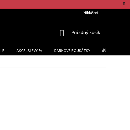
Přihlášení
NÁKUPNÍ
Prázdný košík
KOŠÍK
ALP
AKCE, SLEVY %
DÁRKOVÉ POUKÁZKY
🎁 TIPY NA DÁR