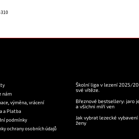
4310
mace pro Vás
BLOG
Školní liga v lezení 2025/2
ty
své vítěze.
e nám
Březnové bestsellery: jaro j
ace, výměna, vrácení
a všichni míří ven
a a Platba
Jak vybrat lezecké vybavení
ní podmínky
ženy
ky ochrany osobních údajů