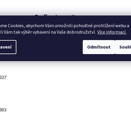
Tvoříme komunitu
podporujeme lezecké a sportovní oddíly
áme Cookies, abychom Vám
umožnili pohodlné prohlížení webu a
li Vám tak výběr vybavení na Vaše dobrodružství.
Více informací.
avení
Odmítnout
Souh
iskuze
Ostatní informace
327
303