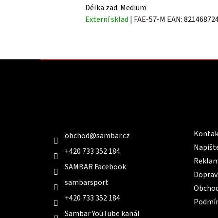
Délka zad: Medium
Externí sklad
| FAE-57-M
EAN:
82146872
Z
á
p
a
t
Kontakt
Infor
í
Kontak
obchod
@
sambar.cz
Napišt
+420 733 352 184
Reklam
SAMBAR Facebook
Doprav
sambarsport
Obchod
+420 733 352 184
Podmín
Sambar YouTube kanál