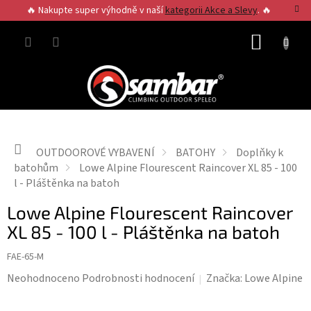
Přejít
🔥 Nakupte super výhodně v naší
kategorii Akce a Slevy
. 🔥
na
obsah
NÁKUP
KOŠÍK
Domů
OUTDOOROVÉ VYBAVENÍ
BATOHY
Doplňky k
batohům
Lowe Alpine Flourescent Raincover XL 85 - 100
l - Pláštěnka na batoh
Lowe Alpine Flourescent Raincover
XL 85 - 100 l - Pláštěnka na batoh
FAE-65-M
Průměrné
Neohodnoceno
Podrobnosti hodnocení
Značka:
Lowe Alpine
hodnocení
produktu