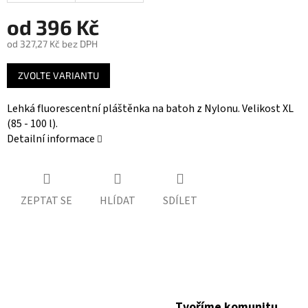
od
396 Kč
od
327,27 Kč
bez DPH
Měrná
ZVOLTE VARIANTU
cena:
Lehká fluorescentní pláštěnka na batoh z Nylonu. Velikost XL
(85 - 100 l).
Detailní informace
ZEPTAT SE
HLÍDAT
SDÍLET
Tvoříme komunitu