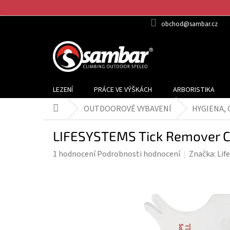
Přejít
na
obchod@sambar.cz
obsah
LEZENÍ
PRÁCE VE VÝŠKÁCH
ARBORISTIKA
OUTDOOROVÉ VYBAVENÍ
HYGIENA,
Domů
LIFESYSTEMS Tick Remover Ca
Průměrné
1 hodnocení
Podrobnosti hodnocení
Značka:
Lif
hodnocení
produktu
je
5,0
z
5