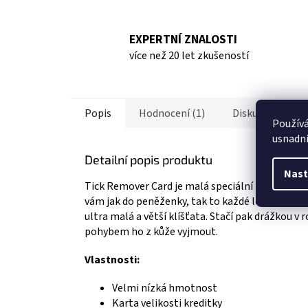
EXPERTNÍ ZNALOSTI
více než 20 let zkušeností
Popis
Hodnocení (1)
Diskuze
Os
Použív
usnadni
Detailní popis produktu
Nast
Tick Remover Card je malá speciální karta na vyn
vám jak do peněženky, tak to každé lékárničky. K
ultra malá a větší klíšťata. Stačí pak drážkou 
pohybem ho z kůže vyjmout.
Vlastnosti:
Velmi nízká hmotnost
Karta velikosti kreditky