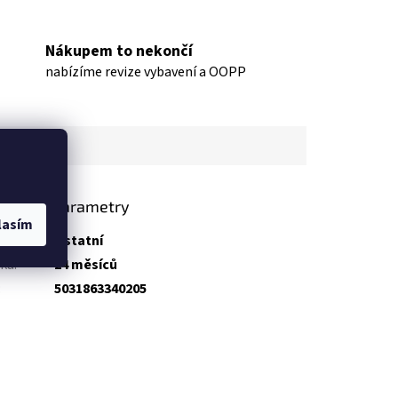
Nákupem to nekončí
nabízíme revize vybavení a OOPP
lňkové parametry
lasím
gorie
:
Ostatní
uka
:
24 měsíců
:
5031863340205