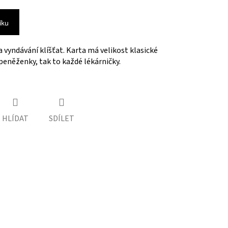
íku
a vyndávání klíšťat. Karta má velikost klasické
 peněženky, tak to každé lékárničky.
HLÍDAT
SDÍLET