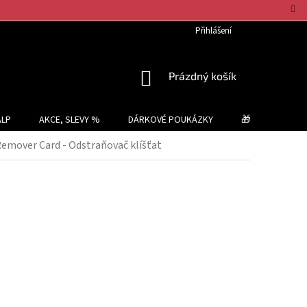
Přihlášení
NÁKUPNÍ
Prázdný košík
KOŠÍK
ALP
AKCE, SLEVY %
DÁRKOVÉ POUKÁZKY
🎁 TIPY NA DÁR
emover Card - Odstraňovač klíšťat