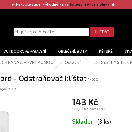
🔥 Nakupte super výhodně v naší
kategorii Akce a Slevy
. 🔥
HLEDAT
OUTDOOROVÉ VYBAVENÍ
OBLEČENÍ, BOTY
DĚTSKÉ
SKI
 OCHRANA A PRVNÍ POMOC
Ostatní
LIFESYSTEMS Tick R
rd - Odstraňovač klíšťat
34020
esystems
143 Kč
118,18 Kč bez DPH
Měrná
Skladem
(3 ks)
cena: