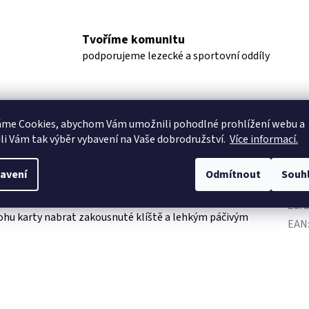
Tvoříme komunitu
podporujeme lezecké a sportovní oddíly
tatní informace
áme Cookies, abychom Vám
umožnili pohodlné prohlížení webu a
li Vám tak výběr vybavení na Vaše dobrodružství.
Více informací.
Dop
avení
Odmítnout
Souh
dávání klíšťat. Karta má velikost klasické kreditky a vejde se
Kate
arta má krom lupy i ve dvou rozích drážky dvou velikostí - pro
Zár
v rohu karty nabrat zakousnuté klíště a lehkým páčivým
EAN