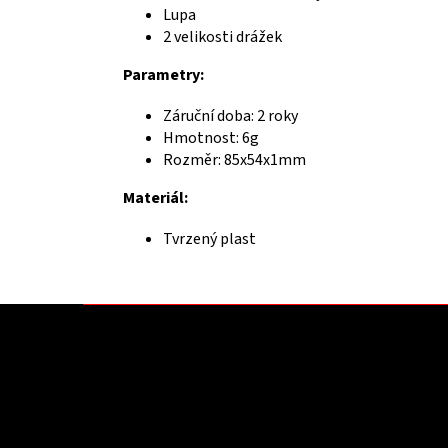
Lupa
2 velikosti drážek
Parametry:
Záruční doba: 2 roky
Hmotnost: 6g
Rozměr: 85x54x1mm
Materiál:
Tvrzený plast
Z
á
p
a
t
Kontakt
Infor
í