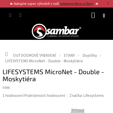
Přejít
🔥 Nakupte super výhodně v naší
kategorii Akce a Slevy
. 🔥
na
obsah
NÁKUP
KOŠÍK
Domů
OUTDOOROVÉ VYBAVENÍ
STANY
Doplňky
LIFESYSTEMS MicroNet - Double - Moskytiéra
LIFESYSTEMS MicroNet - Double -
Moskytiéra
5006
Průměrné
1 hodnocení
Podrobnosti hodnocení
Značka:
Lifesystems
hodnocení
produktu
je