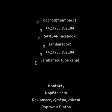
p
a
Kontakt
t
í
obchod
@
sambar.cz
+420 733 352 184
SAMBAR Facebook
sambarsport
+420 733 352 184
Sambar YouTube kanál
Informace pro Vás
Kontakty
Napište nám
Reklamace, výměna, vrácení
Doprava a Platba