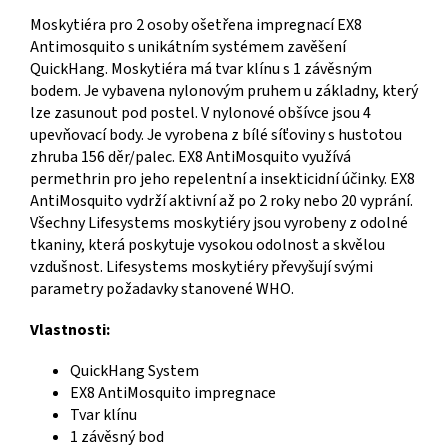
Moskytiéra pro 2 osoby ošetřena impregnací EX8
Antimosquito s unikátním systémem zavěšení
QuickHang. Moskytiéra má tvar klínu s 1 závěsným
bodem. Je vybavena nylonovým pruhem u základny, který
lze zasunout pod postel. V nylonové obšívce jsou 4
upevňovací body. Je vyrobena z bílé síťoviny s hustotou
zhruba 156 děr/palec. EX8 AntiMosquito využívá
permethrin pro jeho repelentní a insekticidní účinky. EX8
AntiMosquito vydrží aktivní až po 2 roky nebo 20 vyprání.
Všechny Lifesystems moskytiéry jsou vyrobeny z odolné
tkaniny, která poskytuje vysokou odolnost a skvělou
vzdušnost. Lifesystems moskytiéry převyšují svými
parametry požadavky stanovené WHO.
Vlastnosti:
QuickHang System
EX8 AntiMosquito impregnace
Tvar klínu
1 závěsný bod