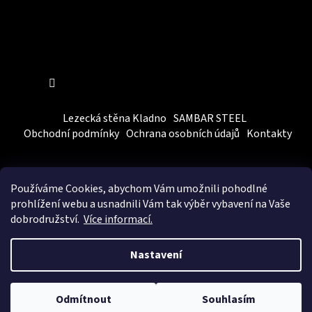
Sledovat na Instagramu
Lezecká stěna Kladno
SAMBAR STEEL
Obchodní podmínky
Ochrana osobních údajů
Kontakty
Používáme Cookies, abychom Vám
umožnili pohodlné
prohlížení webu a usnadnili Vám tak výběr vybavení na Vaše
dobrodružství.
Více informací.
Vytvořil Shoptet
&
BEOM.cz
Nastavení
Copyright 2026
SAMBARSPORT
. Všechna práva vyhrazena.
Upravit nastavení cookies
Odmítnout
Souhlasím