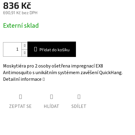
836 Kč
690,91 Kč bez DPH
Měrná
Externí sklad
cena:
Přidat do košíku
Moskytiéra pro 2 osoby ošetřena impregnací EX8
Antimosquito s unikátním systémem zavěšení QuickHang.
Detailní informace
ZEPTAT SE
HLÍDAT
SDÍLET