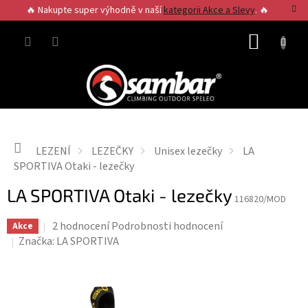
Přejít
🔥 Nakupte super výhodně v naší
kategorii Akce a Slevy
. 🔥
na
obsah
NÁKUP
KOŠÍK
Domů
LEZENÍ
LEZEČKY
Unisex lezečky
LA
SPORTIVA Otaki - lezečky
LA SPORTIVA Otaki - lezečky
116820/MOD
Průměrné
2 hodnocení
Podrobnosti hodnocení
Akce
hodnocení
Značka:
LA SPORTIVA
produktu
je
5,0
z