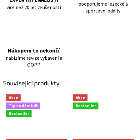
EXPERTNÍ ZNALOSTI
podporujeme lezecké a
více než 20 let zkušeností
sportovní oddíly
Nákupem to nekončí
nabízíme revize vybavení a
OOPP
Související produkty
Akce
Akce
Tip na dárek 🎁
Bestseller
Bestseller