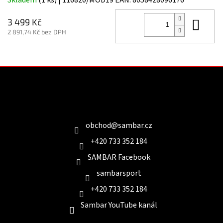
Do 
3 499 Kč
2 891,74 Kč bez DPH
Z
á
p
a
Kontakt
t
í
obchod
@
sambar.cz
+420 733 352 184
SAMBAR Facebook
sambarsport
+420 733 352 184
Sambar YouTube kanál