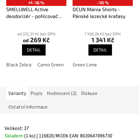
až
–16 %
–10 %
SMELLWELL Active
OCUN Mánia Shorts -
deodorizér - pohlcovač
Pánské lezecké kraťasy
pachů
Průměrné
Průměrné
hodnocení
hodnocení
od 222,31 Kč bez DPH
1 108,26 Kč bez DPH
269 Kč
1 341 Kč
produktu
produktu
od
je
je
DETAIL
DETAIL
3,9
5,0
z
z
Black Zebra
Camo Green
Geometric Black/White
Green Lime
Geome
5
5
hvězdiček.
hvězdiček.
Varianty
Popis
Hodnocení (2)
Diskuze
Ostatní informace
Velikost: 37
Skladem
(1 ks)
| 116820/MOD6
EAN:
8020647496730