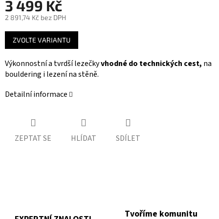
3 499 Kč
2 891,74 Kč bez DPH
Měrná
ZVOLTE VARIANTU
cena:
Výkonnostní a tvrdší lezečky
vhodné do technických cest,
na
bouldering i lezení na stěně.
Detailní informace
ZEPTAT SE
HLÍDAT
SDÍLET
Tvoříme komunitu