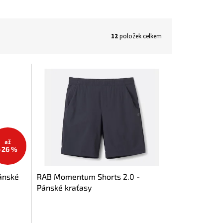
12
položek celkem
až
–26 %
ánské
RAB Momentum Shorts 2.0 -
Pánské kraťasy
Průměrné
hodnocení