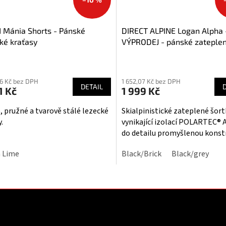
 Mánia Shorts - Pánské
DIRECT ALPINE Logan Alpha 
ké kraťasy
VÝPRODEJ - pánské zateple
kraťasy
ěrné
Průměrné
cení
hodnocení
26 Kč bez DPH
1 652,07 Kč bez DPH
ktu
produktu
DETAIL
1 Kč
1 999 Kč
je
3,3
, pružné a tvarově stálé lezecké
Skialpinistické zateplené šort
z
.
vynikající izolací POLARTEC® 
5
do detailu promyšlenou konstr
iček.
hvězdiček.
 Lime
Black/Brick
Black/grey
O
v
l
á
d
a