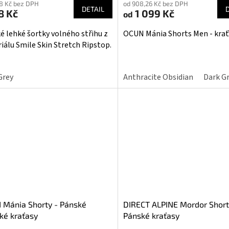
58 Kč bez DPH
od 908,26 Kč bez DPH
ktu
produktu
DETAIL
8 Kč
1 099 Kč
od
je
3,7
é lehké šortky volného střihu z
OCUN Mánia Shorts Men - krať
z
iálu Smile Skin Stretch Ripstop.
5
iček.
hvězdiček.
Grey
Anthracite Obsidian
Dark Gr
 Mánia Shorty - Pánské
DIRECT ALPINE Mordor Shorts
ké kraťasy
Pánské kraťasy