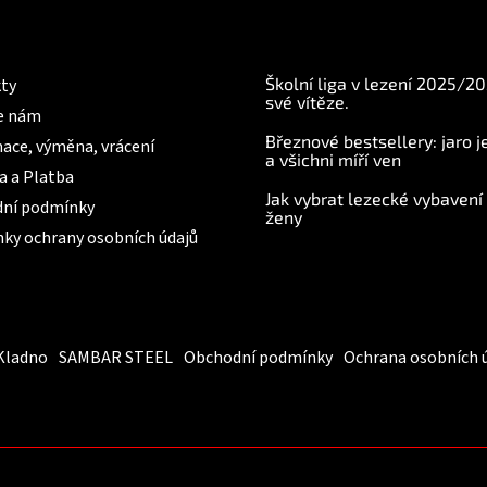
c
í
mace pro Vás
BLOG
p
r
Školní liga v lezení 2025/2
ty
v
své vítěze.
e nám
k
Březnové bestsellery: jaro j
y
ace, výměna, vrácení
a všichni míří ven
v
a a Platba
ý
Jak vybrat lezecké vybavení
p
ní podmínky
ženy
i
ky ochrany osobních údajů
s
u
Kladno
SAMBAR STEEL
Obchodní podmínky
Ochrana osobních 