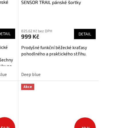
nské
SENSOR TRAIL pánské šortky
Průměrné
hodnocení
825,62 Kč bez DPH
produktu
DETAIL
DETAIL
999 Kč
je
5,0
ické
Prodyšné funkční běžecké kraťasy
z
pohodlného a praktického střihu.
5
všechny
hvězdiček.
tiky po
Blue
Deep blue
Akce
–54 %