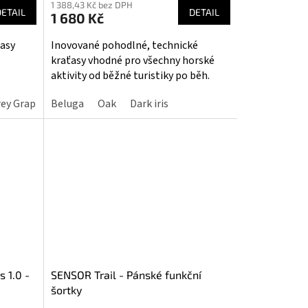
1 388,43 Kč bez DPH
produktu
DETAIL
DETAIL
1 680 Kč
je
5,0
asy
Inovované pohodlné, technické
z
kraťasy vhodné pro všechny horské
5
aktivity od běžné turistiky po běh.
hvězdiček.
ey Graphite II
Beluga
Oak
Dark iris
 1.0 -
SENSOR Trail - Pánské funkční
šortky