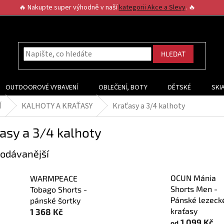
🔥 Nakupte super výhodně v naší
kategorii Akce a Slevy
. 🔥
HLEDAT
OUTDOOROVÉ VYBAVENÍ
OBLEČENÍ, BOTY
DĚTSKÉ
SKI
Í
KALHOTY A KRAŤASY
Kraťasy a 3/4 kalhoty
asy a 3/4 kalhoty
odávanější
OCUN Mánia
WARMPEACE
Shorts Men -
Tobago Shorts -
Pánské lezeck
pánské šortky
kraťasy
1 368 Kč
1 099 Kč
od