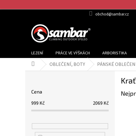
Přejít
na
obchod@sambar.cz
obsah
LEZENÍ
PRÁCE VE VÝŠKÁCH
ARBORISTIKA
OBLEČENÍ, BOTY
PÁNSKÉ OBLEČEN
Domů
P
Krať
o
s
Cena
Nejpr
t
r
999
Kč
2069
Kč
a
n
n
í
p