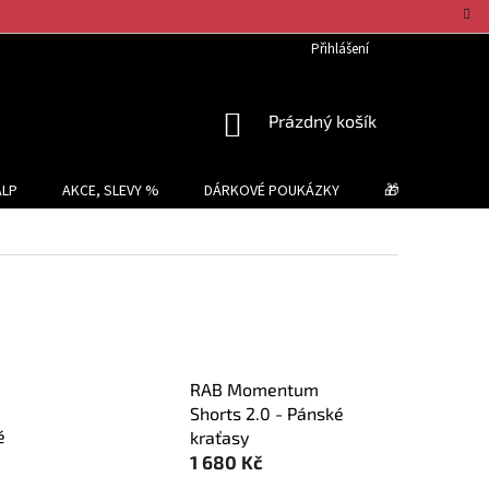
Přihlášení
NÁKUPNÍ
Prázdný košík
KOŠÍK
ALP
AKCE, SLEVY %
DÁRKOVÉ POUKÁZKY
🎁 TIPY NA DÁR
RAB Momentum
Shorts 2.0 - Pánské
é
kraťasy
1 680 Kč