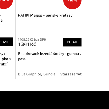
–10 %
-
RAFIKI Megos - pánské kraťasy
né
Průměrné
hodnocení
1 108,26 Kč bez DPH
produktu
DETAIL
DETAIL
1 341 Kč
je
4,7
ky s
Bouldrovací/ lezecké šortky s gumou v
z
Alpha a
pase.
5
ukcí.
hvězdiček.
Blue Graphite/ Brindle
Stargazer/Atlantic
Avocado