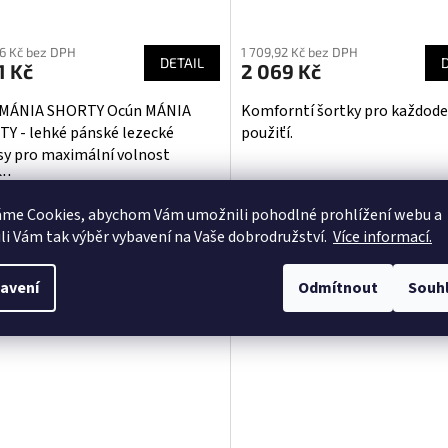
ěrné
cení
26 Kč bez DPH
1 709,92 Kč bez DPH
ktu
DETAIL
1 Kč
2 069 Kč
 MÁNIA SHORTY Ocún MÁNIA
Komforntí šortky pro každode
Y - lehké pánské lezecké
použiťí.
sy pro maximální volnost
iček.
bu
acite Obsidian
Khaki
áme Cookies, abychom Vám
umožnili pohodlné prohlížení webu a
li Vám tak výběr vybavení na Vaše dobrodružství.
Více informací.
avení
Odmítnout
Souh