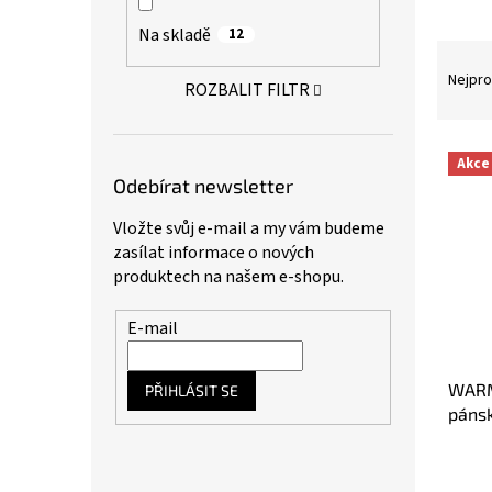
a
Na skladě
12
n
Ř
e
a
Nejpro
l
ROZBALIT FILTR
z
e
n
V
Akce
í
ý
Odebírat newsletter
p
p
r
i
Vložte svůj e-mail a my vám budeme
o
s
zasílat informace o nových
d
p
produktech na našem e-shopu.
u
r
k
o
E-mail
t
d
ů
u
WARM
k
PŘIHLÁSIT SE
pánsk
t
ů
Prům
hodno