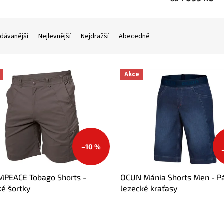
dávanější
Nejlevnější
Nejdražší
Abecedně
Akce
–10 %
PEACE Tobago Shorts -
OCUN Mánia Shorts Men - P
é šortky
lezecké kraťasy
ěrné
Průměrné
cení
hodnocení