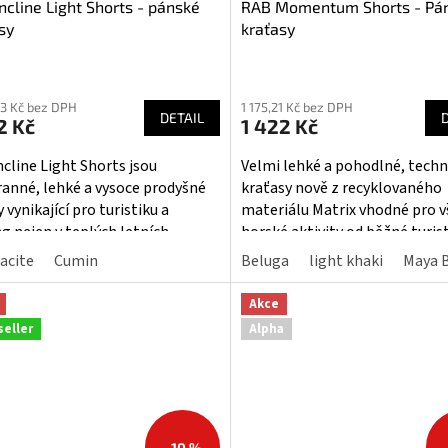
ncline Light Shorts - pánské
RAB Momentum Shorts - Pá
sy
kraťasy
ěrné
Průměrné
cení
hodnocení
73 Kč bez DPH
1 175,21 Kč bez DPH
ktu
produktu
DETAIL
2 Kč
1 422 Kč
je
4,5
ncline Light Shorts jsou
Velmi lehké a pohodlné, techn
z
ranné, lehké a vysoce prodyšné
kraťasy nově z recyklovaného
5
 vynikající pro turistiku a
materiálu Matrix vhodné pro 
iček.
hvězdiček.
ng nejen v teplých letních
horské aktivity od běžné turis
ích.
běh.
acite
Cumin
Beluga
light khaki
Maya 
Akce
seller
Alpha
–10 %