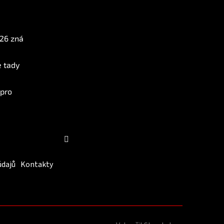
Instagram
026 zná
e tady
 pro
Sledovat na Instagramu
údajů
Kontakty