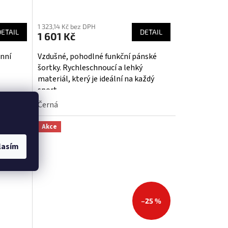
1 323,14 Kč bez DPH
DETAIL
DETAIL
1 601 Kč
nní
Vzdušné, pohodlné funkční pánské
šortky. Rychleschnoucí a lehký
materiál, který je ideální na každý
sport.
Černá
Akce
lasím
–25 %