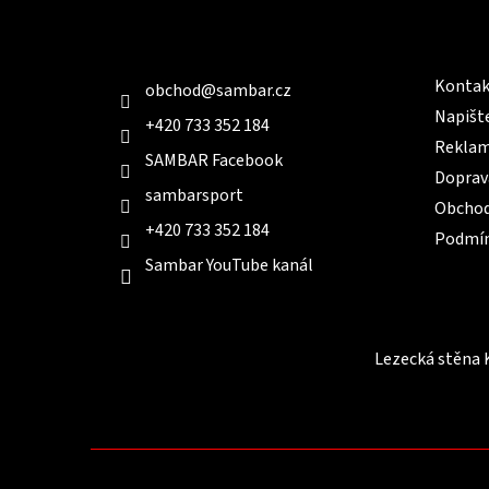
a
t
Kontakt
Infor
í
Kontak
obchod
@
sambar.cz
Napišt
+420 733 352 184
Reklam
SAMBAR Facebook
Doprav
sambarsport
Obchod
+420 733 352 184
Podmín
Sambar YouTube kanál
Lezecká stěna 
Chcete být v obraze
a dostávat e-mailem
ANO
NE