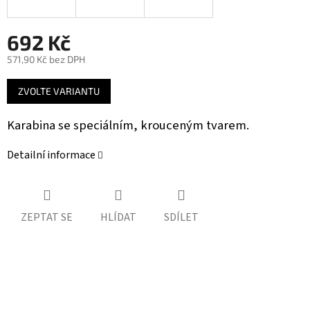
692 Kč
571,90 Kč bez DPH
Měrná
ZVOLTE VARIANTU
cena:
Karabina se speciálním, krouceným tvarem.
Detailní informace
ZEPTAT SE
HLÍDAT
SDÍLET