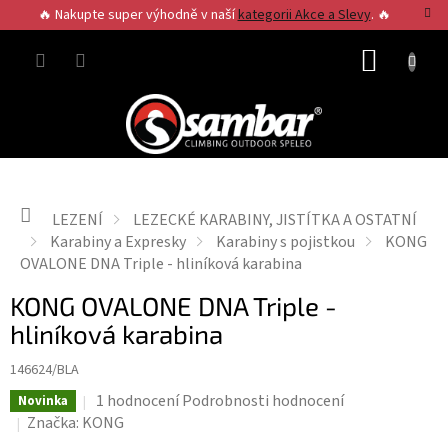
Přejít
🔥 Nakupte super výhodně v naší
kategorii Akce a Slevy
. 🔥
na
obsah
NÁKUP
KOŠÍK
Domů
LEZENÍ
LEZECKÉ KARABINY, JISTÍTKA A OSTATNÍ
Karabiny a Expresky
Karabiny s pojistkou
KONG
OVALONE DNA Triple - hliníková karabina
KONG OVALONE DNA Triple -
hliníková karabina
146624/BLA
Průměrné
1 hodnocení
Podrobnosti hodnocení
Novinka
hodnocení
Značka:
KONG
produktu