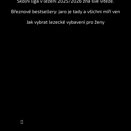
Školní liga v lezení 2025/2026 zná své vítěze.
Březnové bestsellery: jaro je tady a všichni míří ven
Jak vybrat lezecké vybavení pro ženy
Instagram
Sledovat na Instagramu