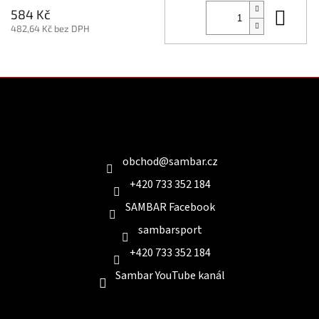
Do 
584 Kč
482,64 Kč bez DPH
Z
á
p
a
Kontakt
t
í
obchod
@
sambar.cz
+420 733 352 184
SAMBAR Facebook
sambarsport
+420 733 352 184
Sambar YouTube kanál