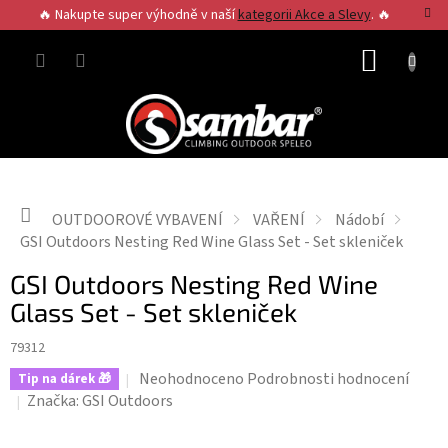
Přejít
🔥 Nakupte super výhodně v naší
kategorii Akce a Slevy
. 🔥
na
obsah
NÁKUP
KOŠÍK
Domů
OUTDOOROVÉ VYBAVENÍ
VAŘENÍ
Nádobí
GSI Outdoors Nesting Red Wine Glass Set - Set skleniček
GSI Outdoors Nesting Red Wine
Glass Set - Set skleniček
79312
Průměrné
Neohodnoceno
Podrobnosti hodnocení
Tip na dárek 🎁
hodnocení
Značka:
GSI Outdoors
produktu
je