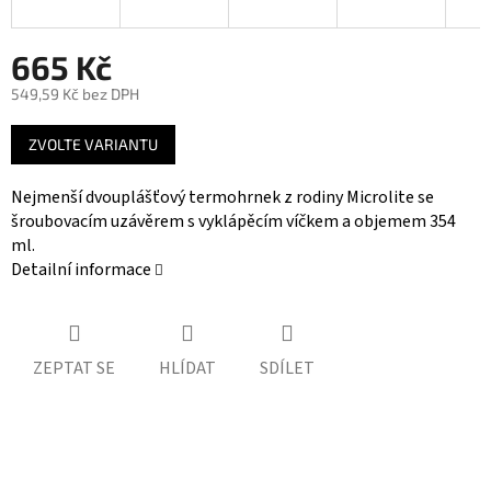
665 Kč
549,59 Kč bez DPH
Měrná
ZVOLTE VARIANTU
cena:
Nejmenší dvouplášťový termohrnek z rodiny Microlite se
šroubovacím uzávěrem s vyklápěcím víčkem a objemem 354
ml.
Detailní informace
ZEPTAT SE
HLÍDAT
SDÍLET