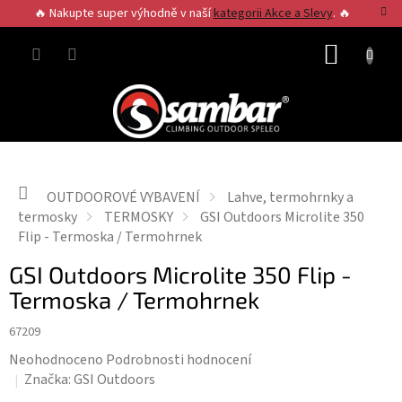
Přejít
🔥 Nakupte super výhodně v naší
kategorii Akce a Slevy
. 🔥
na
obsah
NÁKUP
KOŠÍK
Domů
OUTDOOROVÉ VYBAVENÍ
Lahve, termohrnky a
termosky
TERMOSKY
GSI Outdoors Microlite 350
Flip - Termoska / Termohrnek
GSI Outdoors Microlite 350 Flip -
Termoska / Termohrnek
67209
Průměrné
Neohodnoceno
Podrobnosti hodnocení
hodnocení
Značka:
GSI Outdoors
produktu