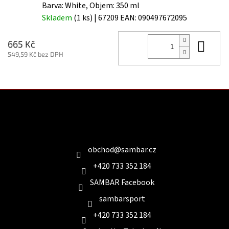
Barva: White, Objem: 350 ml
Skladem
(1 ks)
| 67209
EAN:
090497672095
Do 
665 Kč
549,59 Kč bez DPH
Z
á
p
a
Kontakt
t
í
obchod
@
sambar.cz
+420 733 352 184
SAMBAR Facebook
sambarsport
+420 733 352 184