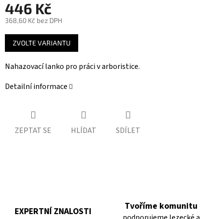
446 Kč
368,60 Kč bez DPH
Měrná
ZVOLTE VARIANTU
cena:
Nahazovací lanko pro práci v arboristice.
Detailní informace
ZEPTAT SE
HLÍDAT
SDÍLET
Tvoříme komunitu
EXPERTNÍ ZNALOSTI
podporujeme lezecké a