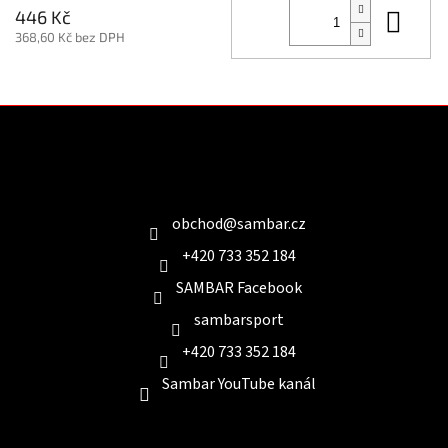
Do 
446 Kč
368,60 Kč bez DPH
Z
á
p
a
Kontakt
t
í
obchod
@
sambar.cz
+420 733 352 184
SAMBAR Facebook
sambarsport
+420 733 352 184
Sambar YouTube kanál