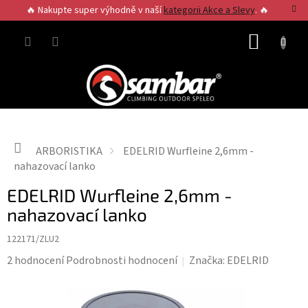
Přejít
🔥 Nakupte super výhodně v naší
kategorii Akce a Slevy
. 🔥
na
obsah
NÁKUP
KOŠÍK
Domů
ARBORISTIKA
EDELRID Wurfleine 2,6mm -
nahazovací lanko
EDELRID Wurfleine 2,6mm -
nahazovací lanko
122171/ZLU2
Průměrné
2 hodnocení
Podrobnosti hodnocení
Značka:
EDELRID
hodnocení
produktu
je