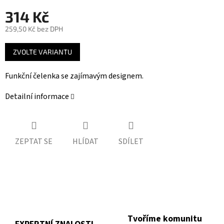
314 Kč
259,50 Kč bez DPH
Měrná
ZVOLTE VARIANTU
cena:
Funkční čelenka se zajímavým designem.
Detailní informace
ZEPTAT SE
HLÍDAT
SDÍLET
Tvoříme komunitu