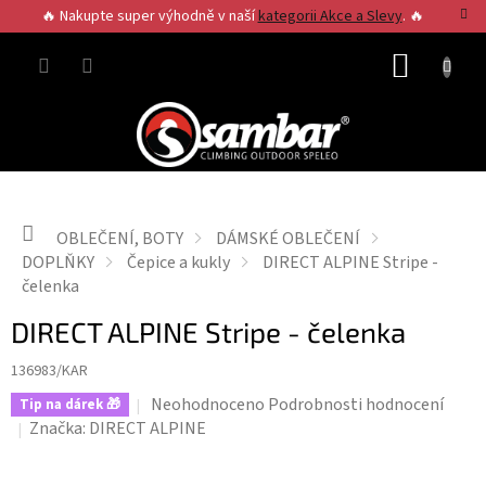
Přejít
🔥 Nakupte super výhodně v naší
kategorii Akce a Slevy
. 🔥
na
obsah
NÁKUP
KOŠÍK
Domů
OBLEČENÍ, BOTY
DÁMSKÉ OBLEČENÍ
DOPLŇKY
Čepice a kukly
DIRECT ALPINE Stripe -
čelenka
DIRECT ALPINE Stripe - čelenka
136983/KAR
Průměrné
Neohodnoceno
Podrobnosti hodnocení
Tip na dárek 🎁
hodnocení
Značka:
DIRECT ALPINE
produktu
je