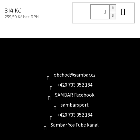
Do 
314 Kč
259,50 Kč bez DPH
Z
á
p
a
Kontakt
t
í
obchod
@
sambar.cz
+420 733 352 184
SAMBAR Facebook
sambarsport
+420 733 352 184
Sambar YouTube kanál