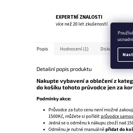
EXPERTNÍ ZNALOSTI
více než 20 let zkušeností
Použív
usnadni
Popis
Hodnocení (1)
Diskuze
Nast
Detailní popis produktu
Nakupte vybavení a oblečení z kate
do košíku tohoto průvodce jen za ko
Podmínky akce:
Průvodce za tuto cenu není možné zakoup
1500Kč, můžete si pořídit
průvodce samo
Jedná se o odměnu k nákupu zboží nad 150
Odměnu je nutné manuálně
přidat do ko