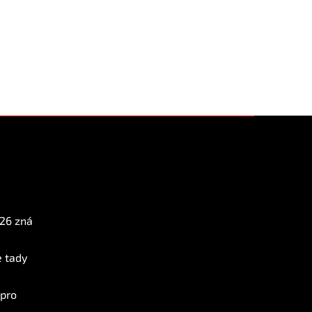
Instagram
026 zná
e tady
 pro