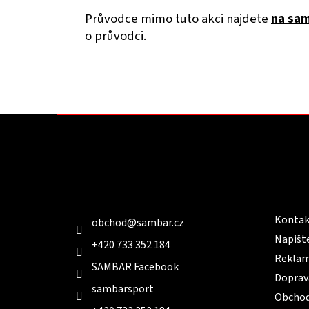
Průvodce mimo tuto akci najdete
na sam
o průvodci.
Z
á
p
a
t
Kontakt
Infor
í
Kontak
obchod
@
sambar.cz
Napišt
+420 733 352 184
Reklam
SAMBAR Facebook
Doprav
sambarsport
Obchod