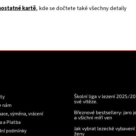
ostatné kartě
, kde se dočtete také všechny detaily
mace pro Vás
BLOG
Školní liga v lezení 2025/2
ty
své vítěze.
e nám
Březnové bestsellery: jaro j
ace, výměna, vrácení
a všichni míří ven
a a Platba
Jak vybrat lezecké vybavení
ní podmínky
ženy