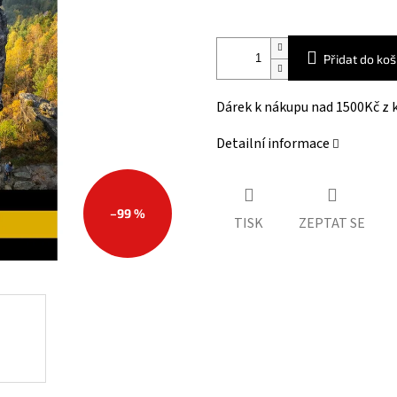
ek.
Přidat do koš
Dárek k nákupu nad 1500Kč z k
Detailní informace
–99 %
TISK
ZEPTAT SE