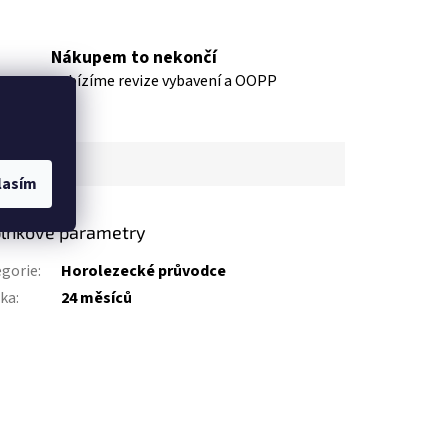
Nákupem to nekončí
nabízíme revize vybavení a OOPP
lasím
lňkové parametry
gorie
:
Horolezecké průvodce
uka
:
24 měsíců