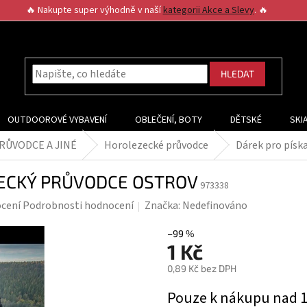
🔥 Nakupte super výhodně v naší
kategorii Akce a Slevy
. 🔥
HLEDAT
OUTDOOROVÉ VYBAVENÍ
OBLEČENÍ, BOTY
DĚTSKÉ
SKI
RŮVODCE A JINÉ
Horolezecké průvodce
Dárek pro pí
EZECKÝ PRŮVODCE OSTROV
973338
né
cení
Podrobnosti hodnocení
Značka:
Nedefinováno
ení
tu
–99 %
1 Kč
0,89 Kč bez DPH
Měrná
Pouze k nákupu nad 
cena: