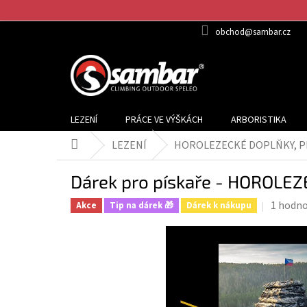
Přejít
na
obchod@sambar.cz
obsah
LEZENÍ
PRÁCE VE VÝŠKÁCH
ARBORISTIKA
LEZENÍ
HOROLEZECKÉ DOPLŇKY, P
Domů
Dárek pro pískaře - HOROL
Průměr
1 hodno
Akce
Tip na dárek 🎁
Dárek k nákupu
hodnoc
produk
je
5,0
z
5