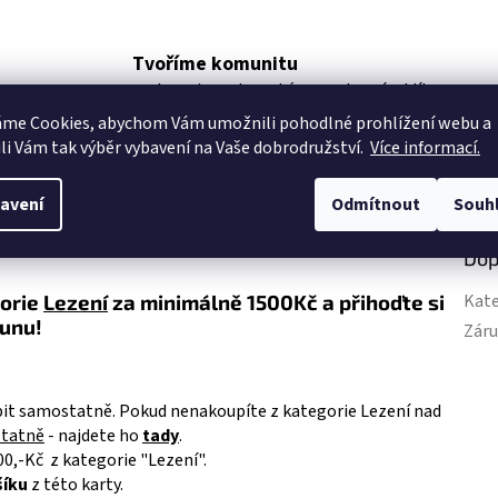
Tvoříme komunitu
podporujeme lezecké a sportovní oddíly
áme Cookies, abychom Vám
umožnili pohodlné prohlížení webu a
li Vám tak výběr vybavení na Vaše dobrodružství.
Více informací.
avení
Odmítnout
Souh
Dop
gorie
Lezení
za minimálně 1500Kč a přihoďte si
Kate
runu!
Zár
it samostatně. Pokud nenakoupíte z kategorie Lezení nad
statně
- najdete ho
tady
.
0,-Kč z kategorie "Lezení".
šíku
z této karty.