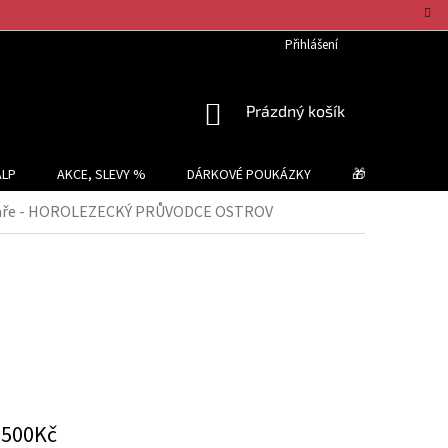
Přihlášení
NÁKUPNÍ
Prázdný košík
KOŠÍK
ALP
AKCE, SLEVY %
DÁRKOVÉ POUKÁZKY
🎁 TIPY NA DÁR
skaře - HOROLEZECKÝ PRŮVODCE OSTROV
1500Kč