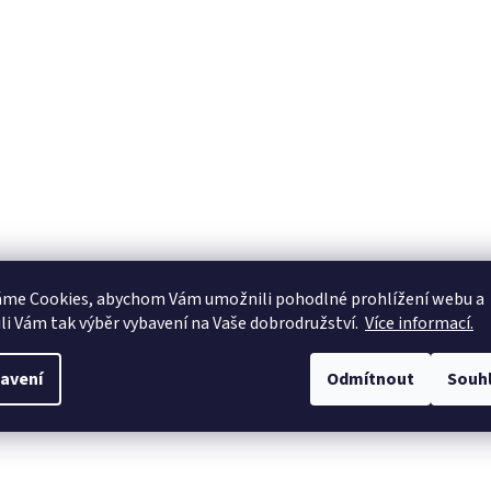
áme Cookies, abychom Vám
umožnili pohodlné prohlížení webu a
li Vám tak výběr vybavení na Vaše dobrodružství.
Více informací.
avení
Odmítnout
Souh