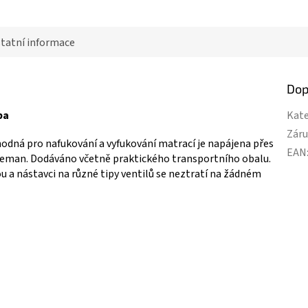
tatní informace
Dop
pa
Kate
Zár
ná pro nafukování a vyfukování matrací je napájena přes
EAN
leman. Dodáváno včetně praktického transportního obalu.
 a nástavci na různé tipy ventilů se neztratí na žádném