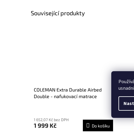
Související produkty
Použív
usnadni
COLEMAN Extra Durable Airbed
Double - nafukovací matrace
Nast
Průměrné
hodnocení
1 652,07 Kč bez DPH
produktu
1 999 Kč
Do košíku
je