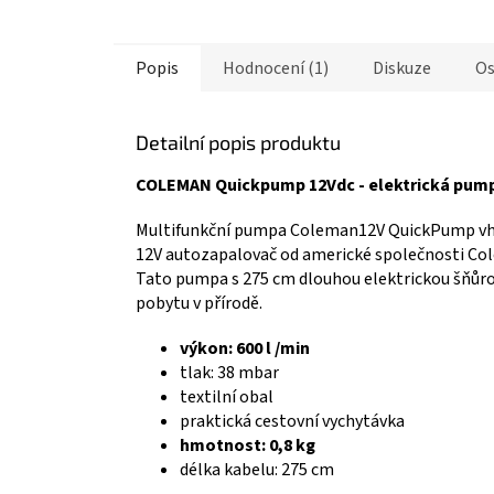
3,5
z
5
Popis
Hodnocení (1)
Diskuze
Os
hvězdiček.
Detailní popis produktu
COLEMAN Quickpump 12Vdc - elektrická pum
Multifunkční pumpa Coleman12V QuickPump vhod
12V autozapalovač od americké společnosti Co
Tato pumpa s 275 cm dlouhou elektrickou šňůrou
pobytu v přírodě.
výkon: 600 l /min
tlak: 38 mbar
textilní obal
praktická cestovní vychytávka
hmotnost: 0,8 kg
délka kabelu: 275 cm