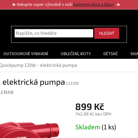
🔥 Nakupte super výhodně v naší
kategorii Akce a Slevy
. 🔥
HLEDAT
OUTDOOROVÉ VYBAVENÍ
OBLEČENÍ, BOTY
DĚTSKÉ
SKI
uickpump 12Vdc - elektrická pumpa
elektrická pumpa
113205
LEMAN
899 Kč
742,98 Kč bez DPH
Měrná
Skladem
(1 ks)
cena: