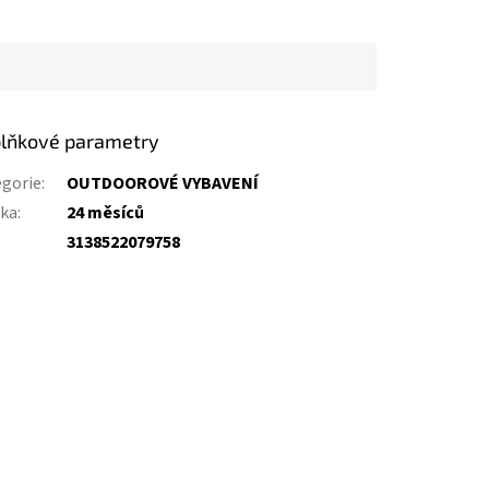
lňkové parametry
gorie
:
OUTDOOROVÉ VYBAVENÍ
uka
:
24 měsíců
:
3138522079758