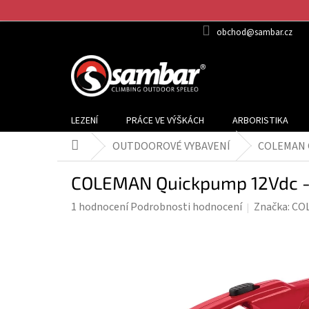
Přejít
na
obchod@sambar.cz
obsah
LEZENÍ
PRÁCE VE VÝŠKÁCH
ARBORISTIKA
OUTDOOROVÉ VYBAVENÍ
COLEMAN Q
Domů
COLEMAN Quickpump 12Vdc - 
Průměrné
1 hodnocení
Podrobnosti hodnocení
Značka:
CO
hodnocení
produktu
je
5,0
z
5