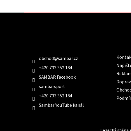
Z
á
p
a
t
Kontakt
Infor
í
Kontak
obchod
@
sambar.cz
Napišt
+420 733 352 184
Reklam
SAMBAR Facebook
Doprav
sambarsport
Obchod
+420 733 352 184
Podmín
Sambar YouTube kanál
Lezecká stěna 