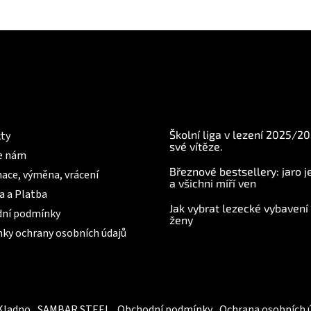
mace pro Vás
BLOG
Školní liga v lezení 2025/2
ty
své vítěze.
e nám
Březnové bestsellery: jaro j
ace, výměna, vrácení
a všichni míří ven
a a Platba
Jak vybrat lezecké vybavení
ní podmínky
ženy
ky ochrany osobních údajů
Kladno
SAMBAR STEEL
Obchodní podmínky
Ochrana osobních 