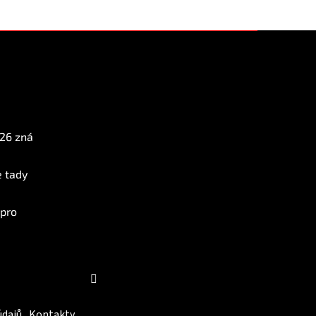
Instagram
026 zná
e tady
 pro
Sledovat na Instagramu
údajů
Kontakty