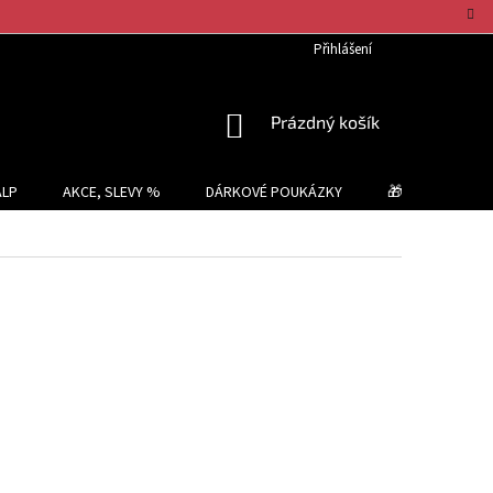
Přihlášení
NÁKUPNÍ
Prázdný košík
KOŠÍK
ALP
AKCE, SLEVY %
DÁRKOVÉ POUKÁZKY
🎁 TIPY NA DÁR