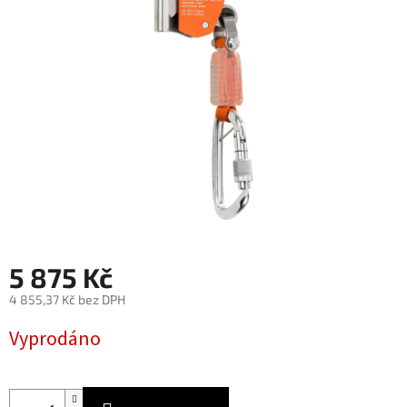
hvězdiček.
5 875 Kč
4 855,37 Kč bez DPH
Měrná
Vyprodáno
cena: