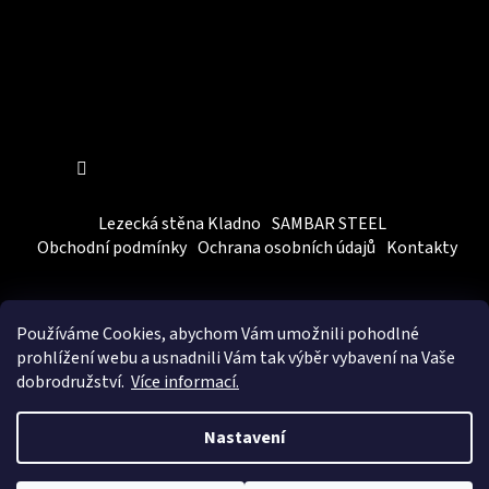
Sledovat na Instagramu
Lezecká stěna Kladno
SAMBAR STEEL
Obchodní podmínky
Ochrana osobních údajů
Kontakty
Používáme Cookies, abychom Vám
umožnili pohodlné
prohlížení webu a usnadnili Vám tak výběr vybavení na Vaše
dobrodružství.
Více informací.
Vytvořil Shoptet
&
BEOM.cz
Nastavení
Copyright 2026
SAMBARSPORT
. Všechna práva vyhrazena.