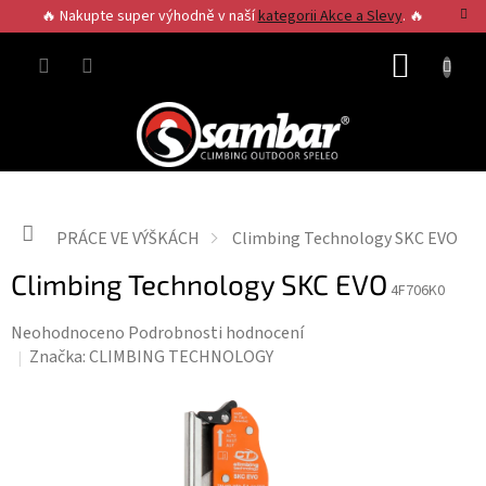
Přejít
🔥 Nakupte super výhodně v naší
kategorii Akce a Slevy
. 🔥
na
obsah
NÁKUP
KOŠÍK
Domů
PRÁCE VE VÝŠKÁCH
Climbing Technology SKC EVO
Climbing Technology SKC EVO
4F706K0
Průměrné
Neohodnoceno
Podrobnosti hodnocení
hodnocení
Značka:
CLIMBING TECHNOLOGY
produktu
je
0,0
z
5