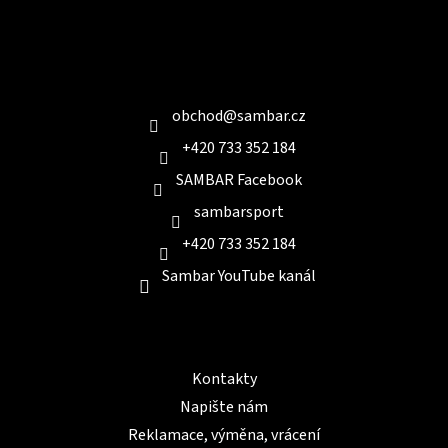
Z
á
p
a
Kontakt
t
í
obchod
@
sambar.cz
+420 733 352 184
SAMBAR Facebook
sambarsport
+420 733 352 184
Sambar YouTube kanál
Informace pro Vás
Kontakty
Napište nám
Reklamace, výměna, vrácení