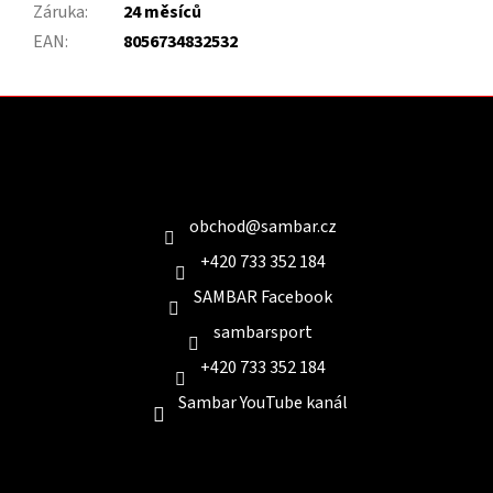
Záruka
:
24 měsíců
EAN
:
8056734832532
Z
á
p
a
Kontakt
t
í
obchod
@
sambar.cz
+420 733 352 184
SAMBAR Facebook
sambarsport
+420 733 352 184
Sambar YouTube kanál
Informace pro Vás