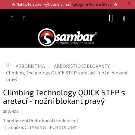
Přejít
🔥 Nakupte super výhodně v naší
kategorii Akce a Slevy
. 🔥
na
obsah
NÁKUP
KOŠÍK
Domů
ARBORISTIKA
ARBORISTICKÉ BLOKANTY
Climbing Technology QUICK STEP s aretací - nožní blokant
pravý
Climbing Technology QUICK STEP s
aretací - nožní blokant pravý
2D654D2
Průměrné
1 hodnocení
Podrobnosti hodnocení
hodnocení
Značka:
CLIMBING TECHNOLOGY
produktu