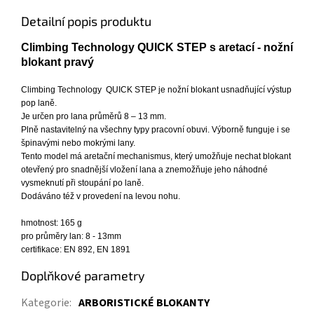
Detailní popis produktu
Climbing Technology QUICK STEP s aretací - nožní
blokant pravý
Climbing Technology QUICK STEP je nožní blokant usnadňující výstup
pop laně.
Je určen pro lana průměrů 8 – 13 mm.
Plně nastavitelný na všechny typy pracovní obuvi. Výborně funguje i se
špinavými nebo mokrými lany.
Tento model má aretační mechanismus, který umožňuje nechat blokant
otevřený pro snadnější vložení lana a znemožňuje jeho náhodné
vysmeknutí při stoupání po laně.
Dodáváno též v provedení na levou nohu.
hmotnost: 165 g
pro průměry lan: 8 - 13mm
certifikace: EN 892, EN 1891
Doplňkové parametry
Kategorie
:
ARBORISTICKÉ BLOKANTY