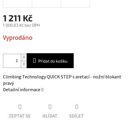
1 211 Kč
1 000,83 Kč bez DPH
Měrná
Vyprodáno
cena:
Přidat do košíku
Climbing Technology QUICK STEP s aretací - nožní blokant
pravý
Detailní informace
ZEPTAT SE
HLÍDAT
SDÍLET