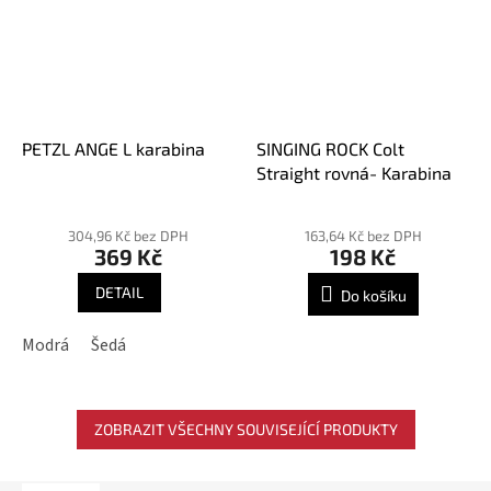
PETZL ANGE L karabina
SINGING ROCK Colt
Straight rovná- Karabina
Průměrné
hodnocení
304,96 Kč bez DPH
163,64 Kč bez DPH
369 Kč
198 Kč
produktu
je
DETAIL
Do košíku
5,0
z
Modrá
Šedá
5
hvězdiček.
ZOBRAZIT VŠECHNY SOUVISEJÍCÍ PRODUKTY