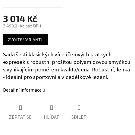
3 014 Kč
2 490,91 Kč bez DPH
Měrná
ZVOLTE VARIANTU
cena:
Sada šesti klasických víceúčelových krátkých
expresek s robustní prošitou polyamidovou smyčkou
s vynikajícím poměrem kvalita/cena. Robustní, lehká
- ideální pro sportovní a vícedélkové lezení.
Detailní informace
ZEPTAT SE
HLÍDAT
SDÍLET