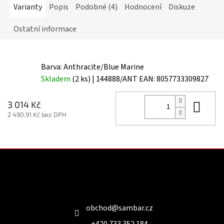
Varianty
Popis
Podobné (4)
Hodnocení
Diskuze
Ostatní informace
Barva: Anthracite/Blue Marine
Skladem
(2 ks)
| 144888/ANT
EAN:
8057733309827
Do 
3 014 Kč
2 490,91 Kč bez DPH
Z
á
p
a
Kontakt
t
í
obchod
@
sambar.cz
+420 733 352 184