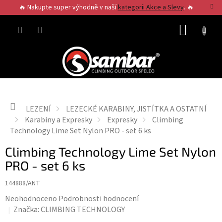
Přejít
🔥 Nakupte super výhodně v naší
kategorii Akce a Slevy
. 🔥
na
obsah
NÁKUP
KOŠÍK
Domů
LEZENÍ
LEZECKÉ KARABINY, JISTÍTKA A OSTATNÍ
Karabiny a Expresky
Expresky
Climbing
Technology Lime Set Nylon PRO - set 6 ks
Climbing Technology Lime Set Nylon
PRO - set 6 ks
144888/ANT
Průměrné
Neohodnoceno
Podrobnosti hodnocení
hodnocení
Značka:
CLIMBING TECHNOLOGY
produktu