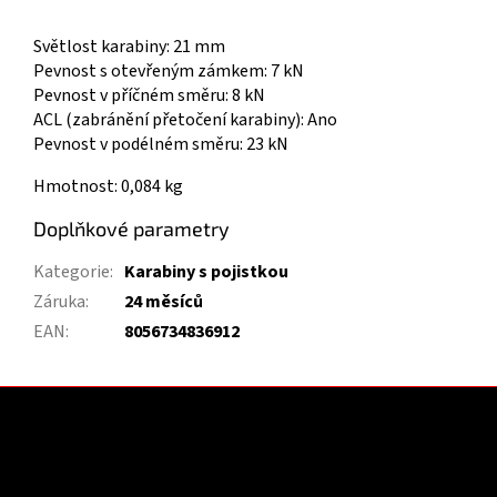
Světlost karabiny: 21 mm
Pevnost s otevřeným zámkem: 7 kN
Pevnost v příčném směru: 8 kN
ACL (zabránění přetočení karabiny): Ano
Pevnost v podélném směru: 23 kN
Hmotnost: 0,084 kg
Doplňkové parametry
Kategorie
:
Karabiny s pojistkou
Záruka
:
24 měsíců
EAN
:
8056734836912
Z
á
p
a
Kontakt
t