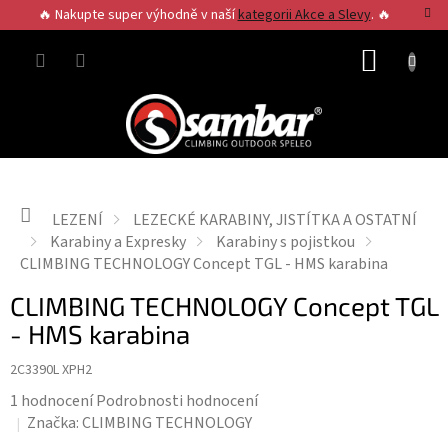
Přejít
🔥 Nakupte super výhodně v naší
kategorii Akce a Slevy
. 🔥
na
obsah
NÁKUP
KOŠÍK
Domů
LEZENÍ
LEZECKÉ KARABINY, JISTÍTKA A OSTATNÍ
Karabiny a Expresky
Karabiny s pojistkou
CLIMBING TECHNOLOGY Concept TGL - HMS karabina
CLIMBING TECHNOLOGY Concept TGL
- HMS karabina
2C3390L XPH2
Průměrné
1 hodnocení
Podrobnosti hodnocení
hodnocení
Značka:
CLIMBING TECHNOLOGY
produktu