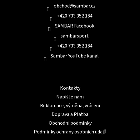
í
obchod
@
sambar.cz
+420 733 352 184
SAMBAR Facebook
sambarsport
+420 733 352 184
Sambar YouTube kanál
Informace pro Vás
Kontakty
Napište nám
Reklamace, výměna, vrácení
Doprava a Platba
Obchodní podmínky
Podmínky ochrany osobních údajů