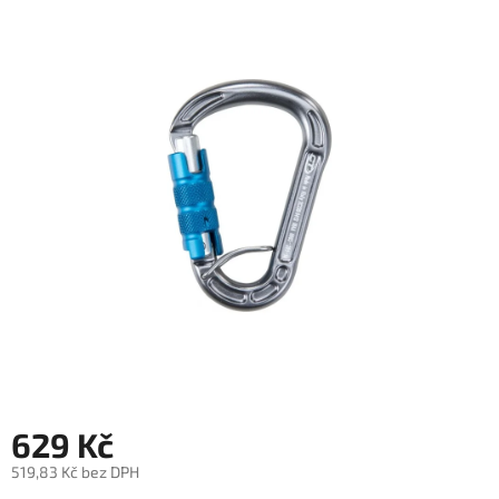
je
5,0
z
5
hvězdiček.
629 Kč
519,83 Kč bez DPH