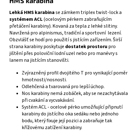
HMS karabina
Lehká HMS karabina
se zámkem triplex twist-lock a
systémem ACL
(ocelovým pérkem zabraňujícím
přetáčení karabiny). Kovaná za tepla z lehké slitiny.
Navržená pro alpinismus, tradiční a sportovní lezení.
Obzvlášť se hodí pro použití s jistícím zařízením. Širší
strana karabiny poskytuje
dostatek prostoru
pro
jištění přes poloviční lodní uzel nebo pro manévry s
lanem na jistícím stanovišti.
Zvýrazněný profil dvojitého T pro vynikající poměr
hmotnosti/nosnosti.
Odlehčená a tvarovaná pro lepší úchop.
Nos karabiny nemá zobáček, aby se nezachytávala
při cvakání a vycvakávání.
Systém ACL - ocelové pérko umožňující připnutí
karabiny do jistícího oka sedáku nebo jednoho
bodu, který fixuje její pozici a zabraňuje tak
křížovému zatížení karabiny.