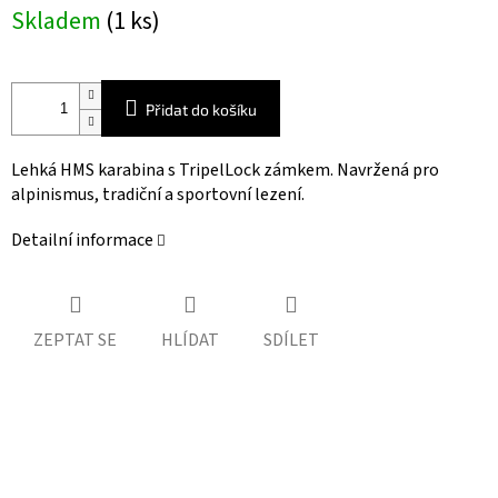
Měrná
Skladem
(1 ks)
cena:
Přidat do košíku
Lehká HMS karabina s TripelLock zámkem. Navržená pro
alpinismus, tradiční a sportovní lezení.
Detailní informace
ZEPTAT SE
HLÍDAT
SDÍLET