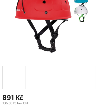
5
hvězdiček.
891 Kč
736,36 Kč bez DPH