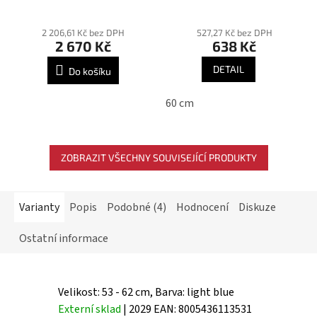
expreska
Průměrné
hodnocení
2 206,61 Kč bez DPH
527,27 Kč bez DPH
2 670 Kč
638 Kč
produktu
je
DETAIL
Do košíku
5,0
z
60 cm
5
hvězdiček.
ZOBRAZIT VŠECHNY SOUVISEJÍCÍ PRODUKTY
Varianty
Popis
Podobné (4)
Hodnocení
Diskuze
Ostatní informace
Velikost: 53 - 62 cm, Barva: light blue
Externí sklad
| 2029
EAN:
8005436113531