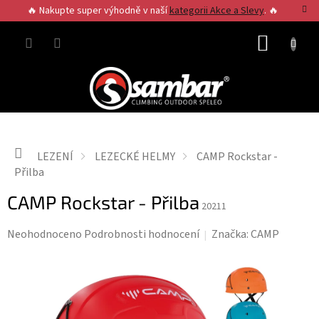
Přejít
🔥 Nakupte super výhodně v naší
kategorii Akce a Slevy
. 🔥
na
obsah
NÁKUP
KOŠÍK
Domů
LEZENÍ
LEZECKÉ HELMY
CAMP Rockstar -
Přilba
CAMP Rockstar - Přilba
20211
Průměrné
Neohodnoceno
Podrobnosti hodnocení
Značka:
CAMP
hodnocení
produktu
je
0,0
z