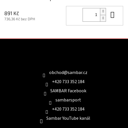
Do 
891 Kč
736,36 Kč bez DPH
Z
á
p
a
Kontakt
t
í
obchod
@
sambar.cz
+420 733 352 184
SAMBAR Facebook
sambarsport
+420 733 352 184
Sambar YouTube kanál