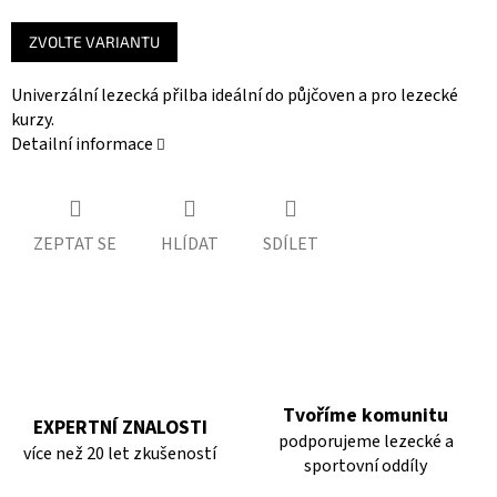
Měrná
ZVOLTE VARIANTU
cena:
Univerzální lezecká přilba ideální do půjčoven a pro lezecké
kurzy.
Detailní informace
ZEPTAT SE
HLÍDAT
SDÍLET
Tvoříme komunitu
EXPERTNÍ ZNALOSTI
podporujeme lezecké a
více než 20 let zkušeností
sportovní oddíly