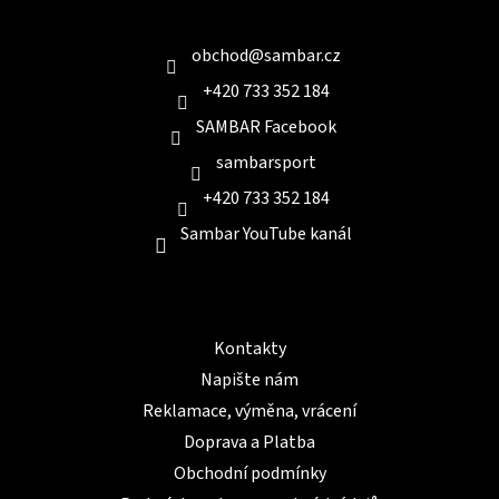
a
Kontakt
t
í
obchod
@
sambar.cz
+420 733 352 184
SAMBAR Facebook
sambarsport
+420 733 352 184
Sambar YouTube kanál
Informace pro Vás
Kontakty
Napište nám
Reklamace, výměna, vrácení
Doprava a Platba
Obchodní podmínky