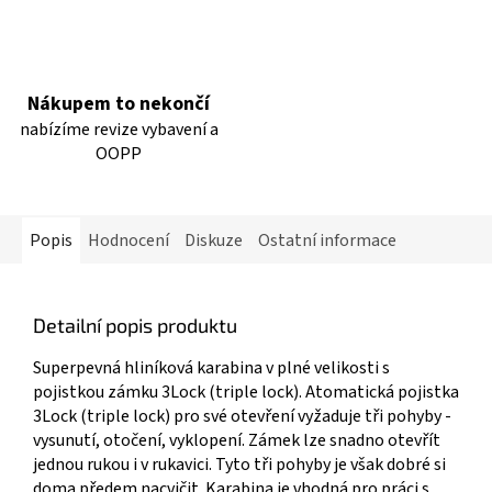
Nákupem to nekončí
nabízíme revize vybavení a
OOPP
Popis
Hodnocení
Diskuze
Ostatní informace
Detailní popis produktu
Superpevná hliníková karabina v plné velikosti s
pojistkou zámku 3Lock (triple lock). Atomatická pojistka
3Lock (triple lock) pro své otevření vyžaduje tři pohyby -
vysunutí, otočení, vyklopení. Zámek lze snadno otevřít
jednou rukou i v rukavici. Tyto tři pohyby je však dobré si
doma předem nacvičit. Karabina je vhodná pro práci s