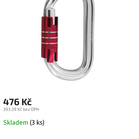
z
5
hvězdiček.
476 Kč
393,39 Kč bez DPH
Měrná
Skladem
(3 ks)
cena: