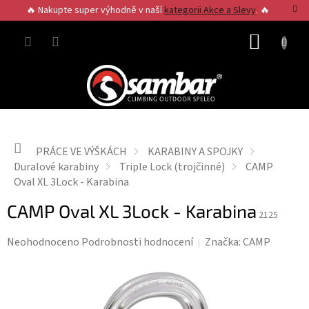
Přejít
🔥 Nakupte super výhodně v naší
kategorii Akce a Slevy
. 🔥
na
obsah
NÁKUP
KOŠÍK
Domů
PRÁCE VE VÝŠKÁCH
KARABINY A SPOJKY
Duralové karabiny
Triple Lock (trojčinné)
CAMP
Oval XL 3Lock - Karabina
CAMP Oval XL 3Lock - Karabina
2125
Průměrné
Neohodnoceno
Podrobnosti hodnocení
Značka:
CAMP
hodnocení
produktu
je
0,0