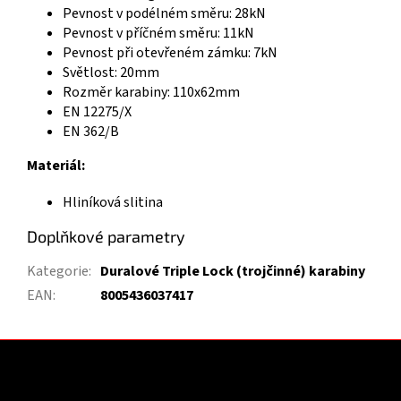
Pevnost v podélném směru: 28kN
Pevnost v příčném směru: 11kN
Pevnost při otevřeném zámku: 7kN
Světlost: 20mm
Rozměr karabiny: 110x62mm
EN 12275/X
EN 362/B
Materiál:
Hliníková slitina
Doplňkové parametry
Kategorie
:
Duralové Triple Lock (trojčinné) karabiny
EAN
:
8005436037417
Z
á
p