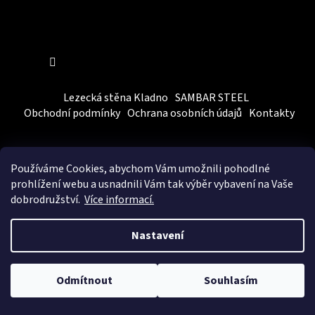
Sledovat na Instagramu
Lezecká stěna Kladno
SAMBAR STEEL
Obchodní podmínky
Ochrana osobních údajů
Kontakty
Používáme Cookies, abychom Vám
umožnili pohodlné
prohlížení webu a usnadnili Vám tak výběr vybavení na Vaše
dobrodružství.
Více informací.
Vytvořil Shoptet
&
BEOM.cz
Nastavení
Copyright 2026
SAMBARSPORT
. Všechna práva vyhrazena.
Upravit nastavení cookies
Odmítnout
Souhlasím