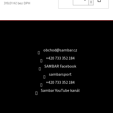
319,01 Kč bez DPH
Z
á
p
a
Kontakt
t
í
obchod
@
sambar.cz
+420 733 352 184
SAMBAR Facebook
sambarsport
+420 733 352 184
Sambar YouTube kanál
Informace pro Vás