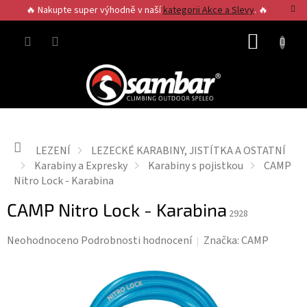
Přejít
🔥 Nakupte super výhodně v naší
kategorii Akce a Slevy
. 🔥
na
obsah
NÁKUP
KOŠÍK
Domů
LEZENÍ
LEZECKÉ KARABINY, JISTÍTKA A OSTATNÍ
Karabiny a Expresky
Karabiny s pojistkou
CAMP
Nitro Lock - Karabina
CAMP Nitro Lock - Karabina
2928
Průměrné
Neohodnoceno
Podrobnosti hodnocení
Značka:
CAMP
hodnocení
produktu
je
0,0