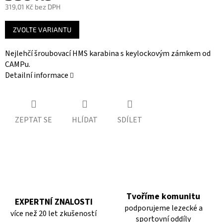
319,01 Kč bez DPH
Měrná
ZVOLTE VARIANTU
cena:
Nejlehčí šroubovací HMS karabina s keylockovým zámkem od
CAMPu.
Detailní informace
ZEPTAT SE
HLÍDAT
SDÍLET
Tvoříme komunitu
EXPERTNÍ ZNALOSTI
podporujeme lezecké a
více než 20 let zkušeností
sportovní oddíly