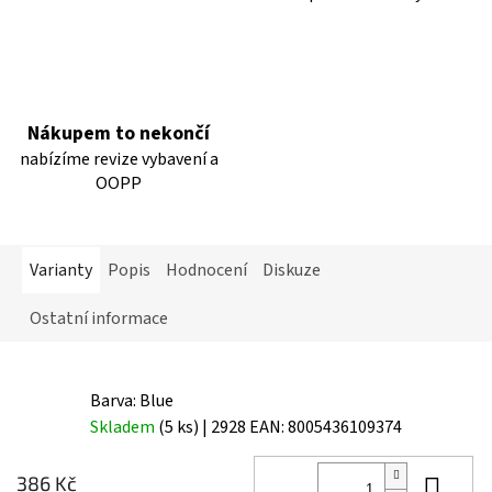
Nákupem to nekončí
nabízíme revize vybavení a
OOPP
Varianty
Popis
Hodnocení
Diskuze
Ostatní informace
Barva: Blue
Skladem
(5 ks)
| 2928
EAN:
8005436109374
Do 
386 Kč