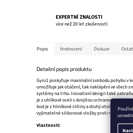
EXPERTNÍ ZNALOSTI
více než 20 let zkušeností
Popis
Hodnocení
Diskuze
Ostat
Detailní popis produktu
Gyro1 poskytuje maximální svobodu pohybu v ko
umožňuje jak otáčení, tak naklápění ve všech sm
systémy na trhu. Inovativní design také zabraň
je z uhlíkové oceli s dvojitou ochranou proti kor
bod je z hliníkové slitiny a druhý otočný je vyrob
Použív
vyjímatelné silikonové vložky proti rotaci kone
usnadni
Vlastnosti:
Nast