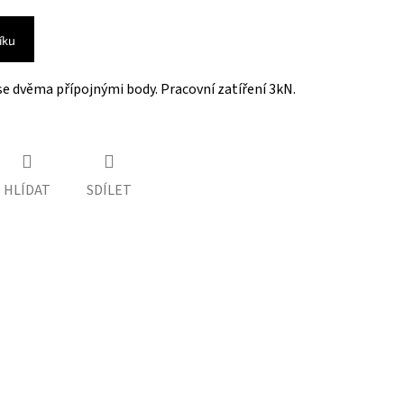
íku
se dvěma přípojnými body. Pracovní zatíření 3kN.
HLÍDAT
SDÍLET