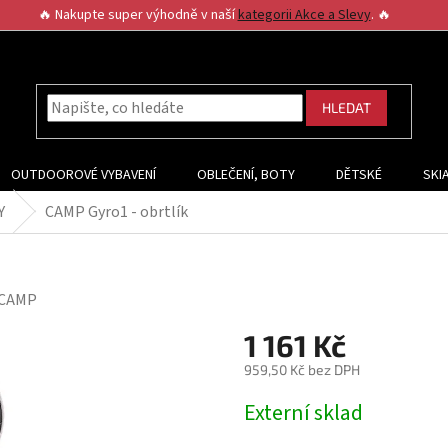
🔥 Nakupte super výhodně v naší
kategorii Akce a Slevy
. 🔥
HLEDAT
OUTDOOROVÉ VYBAVENÍ
OBLEČENÍ, BOTY
DĚTSKÉ
SKI
Y
CAMP Gyro1 - obrtlík
CAMP
1 161 Kč
959,50 Kč bez DPH
Měrná
Externí sklad
cena: