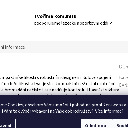
Tvoříme komunitu
podporujeme lezecké a sportovní oddíly
ní informace
Dop
mpaktní velikosti s robustním designem. Kulové spojení
Kate
ěrech. Velikost a tvar je více kompaktní než ostatní otočné
EAN
uje hromadění nečistot a usnadňuje kontrolu. Hlavní struktura
ozi. Obrtlík Gyro 1 se skládá ze 2 připevňovacích bodů. Pevný
en z oceli, stejně jako spoj pro ližisko. Gyro1 obsahuje dvě
áme Cookies, abychom Vám
umožnili pohodlné prohlížení webu a
ktorů.
li Vám tak výběr vybavení na Vaše dobrodružství.
Více informací.
avení
Odmítnout
Souh