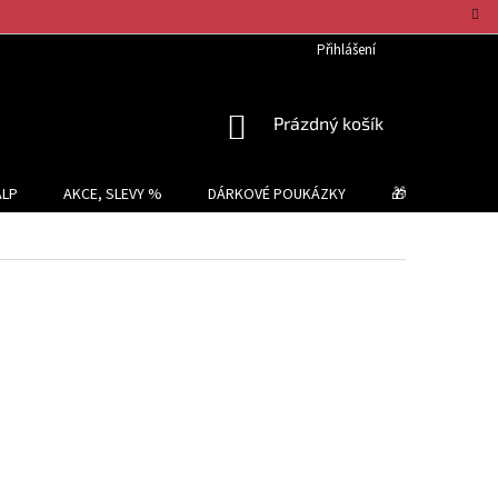
Přihlášení
NÁKUPNÍ
Prázdný košík
KOŠÍK
ALP
AKCE, SLEVY %
DÁRKOVÉ POUKÁZKY
🎁 TIPY NA DÁR