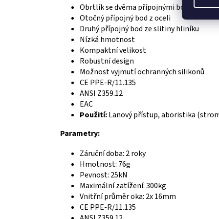
Obrtlík se dvěma přípojnými body
Otočný přípojný bod z oceli
Druhý přípojný bod ze slitiny hliníku
Nízká hmotnost
Kompaktní velikost
Robustní design
Možnost vyjmutí ochranných silikonů
CE PPE-R/11.135
ANSI Z359.12
EAC
Použití:
Lanový přístup, aboristika (stro
Parametry:
Záruční doba: 2 roky
Hmotnost: 76g
Pevnost: 25kN
Maximální zatížení: 300kg
Vnitřní průměr oka: 2x 16mm
CE PPE-R/11.135
ANSI Z359.12