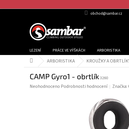
Přejít
na
obchod@sambar.cz
obsah
LEZENÍ
PRÁCE VE VÝŠKÁCH
ARBORISTIKA
ARBORISTIKA
KROUŽKY A OBRTLÍK
Domů
CAMP Gyro1 - obrtlík
3260
Průměrné
Neohodnoceno
Podrobnosti hodnocení
Značka:
hodnocení
produktu
je
0,0
z
5