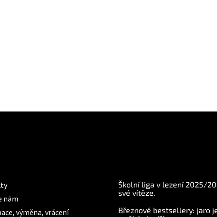
mace pro Vás
BLOG
Školní liga v lezení 2025/2
ty
své vítěze.
e nám
Březnové bestsellery: jaro j
ace, výměna, vrácení