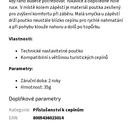
kdy ráno budete potřebovat rukavice a odpoledne holé
ruce. V místě kolem zápěstí je materiál poutka zesílený
pro zvýšení komfortu při záběru. Malá smyčka u zápěstí
drží poutko neustále blízko cepínu pro rychlé nahmatání
a při pohybu klouže nahoru a dolů po topůrku.
Vlastnosti:
Technické nastavitelné poutko
Kompatibilní s většinou turistických cepínů
Parametry:
Záruční doba: 2 roky
Hmotnost: 35g
Doplňkové parametry
Kategorie
:
Příslušenství k cepínům
EAN
:
8005436023014