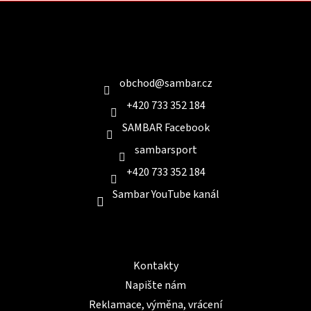
Z
á
p
a
Kontakt
t
í
obchod
@
sambar.cz
+420 733 352 184
SAMBAR Facebook
sambarsport
+420 733 352 184
Sambar YouTube kanál
Informace pro Vás
Kontakty
Napište nám
Reklamace, výměna, vrácení