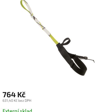
je
0,0
z
5
hvězdiček.
764 Kč
631,40 Kč bez DPH
Měrná
Externí sklad