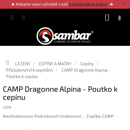
Přejít
🔥 Nakupte super výhodně v naší
kategorii Akce a Slevy
. 🔥
na
obsah
NÁKUP
KOŠÍK
Domů
LEZENÍ
CEPÍNY A MAČKY
Cepíny
Příslušenství k cepínům
CAMP Dragonne Alpina -
Poutko k cepínu
CAMP Dragonne Alpina - Poutko k
cepínu
1304
Průměrné
Neohodnoceno
Podrobnosti hodnocení
Značka:
CAMP
hodnocení
produktu