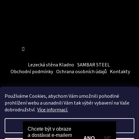
Sledovat na Instagramu
Lezecká stěna Kladno
SAMBAR STEEL
Obchodní podmínky
Ochrana osobních údajů
Kontakty
Používáme Cookies, abychom Vám
umožnili pohodlné
prohlížení webu a usnadnili Vám tak výběr vybavení na Vaše
dobrodružství.
Více informací.
Vytvořil Shoptet
&
BEOM.cz
Nastavení
Chcete být v obraze
a dostávat e-mailem
Copyright 2026
SAMBARSPORT
. Všechna práva vyhrazena.
ANO
NE