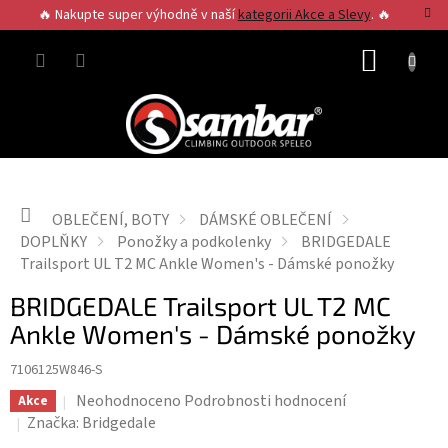
Přejít
🔥 Nakupte super výhodně v naší
kategorii Akce a Slevy
. 🔥
na
obsah
NÁKUP
KOŠÍK
Domů
OBLEČENÍ, BOTY
DÁMSKÉ OBLEČENÍ
DOPLŇKY
Ponožky a podkolenky
BRIDGEDALE
Trailsport UL T2 MC Ankle Women's - Dámské ponožky
BRIDGEDALE Trailsport UL T2 MC
Ankle Women's - Dámské ponožky
7106125W846-S
Průměrné
Neohodnoceno
Podrobnosti hodnocení
Akce
hodnocení
Značka:
Bridgedale
produktu