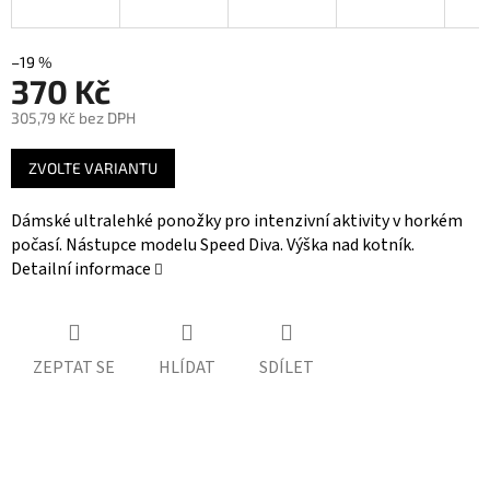
–19 %
370 Kč
305,79 Kč bez DPH
Měrná
ZVOLTE VARIANTU
cena:
Dámské ultralehké ponožky pro intenzivní aktivity v horkém
počasí. Nástupce modelu Speed Diva. Výška nad kotník.
Detailní informace
ZEPTAT SE
HLÍDAT
SDÍLET