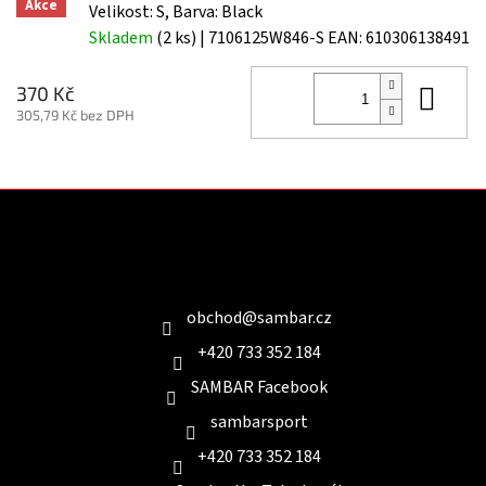
Akce
Velikost: S, Barva: Black
Skladem
(2 ks)
| 7106125W846-S
EAN:
610306138491
Do 
370 Kč
305,79 Kč bez DPH
Z
á
p
a
Kontakt
t
í
obchod
@
sambar.cz
+420 733 352 184
SAMBAR Facebook
sambarsport
+420 733 352 184