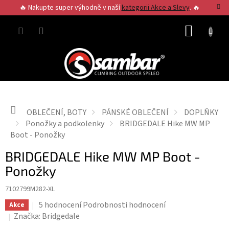
Přejít
🔥 Nakupte super výhodně v naší
kategorii Akce a Slevy
. 🔥
na
obsah
NÁKUP
KOŠÍK
Domů
OBLEČENÍ, BOTY
PÁNSKÉ OBLEČENÍ
DOPLŇKY
Ponožky a podkolenky
BRIDGEDALE Hike MW MP
Boot - Ponožky
BRIDGEDALE Hike MW MP Boot -
Ponožky
7102799M282-XL
Průměrné
5 hodnocení
Podrobnosti hodnocení
Akce
hodnocení
Značka:
Bridgedale
produktu