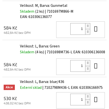
Velikost: M, Barva: Gunmetal
Skladem
(2 ks)
| 7101697M866-M
EAN:
610306136077
Do 
584 Kč
482,64 Kč bez DPH
Velikost: L, Barva: Green
Skladem
(4 ks)
| 7101698M736-L
EAN:
610306136008
Do 
584 Kč
482,64 Kč bez DPH
Velikost: L, Barva: blue/436
Externí sklad
| 7102798M436-L
EAN:
610306166975
Akce
Do 
530 Kč
438,02 Kč bez DPH