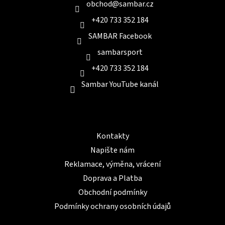
í
obchod
@
sambar.cz
+420 733 352 184
SAMBAR Facebook
sambarsport
+420 733 352 184
Sambar YouTube kanál
Informace pro Vás
Kontakty
Napište nám
Reklamace, výměna, vrácení
Doprava a Platba
Obchodní podmínky
Podmínky ochrany osobních údajů