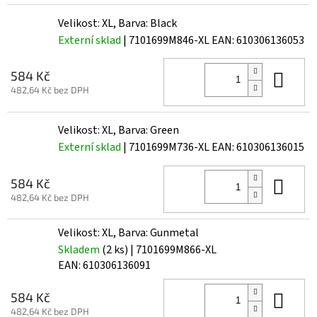
Velikost: XL, Barva: Black
Externí sklad
| 7101699M846-XL
EAN:
610306136053
Do 
584 Kč
482,64 Kč bez DPH
Velikost: XL, Barva: Green
Externí sklad
| 7101699M736-XL
EAN:
610306136015
Do 
584 Kč
482,64 Kč bez DPH
Velikost: XL, Barva: Gunmetal
Skladem
(2 ks)
| 7101699M866-XL
EAN:
610306136091
Do 
584 Kč
482,64 Kč bez DPH