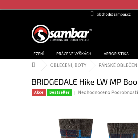
Přejít
na
obchod@sambar.cz
obsah
LEZENÍ
PRÁCE VE VÝŠKÁCH
ARBORISTIKA
OBLEČENÍ, BOTY
PÁNSKÉ OBLEČEN
Domů
BRIDGEDALE Hike LW MP Boot
Průměrné
Neohodnoceno
Podrobnosti
Akce
Bestseller
hodnocení
produktu
je
0,0
z
5