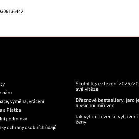
0306136442
mace pro Vás
BLOG
Školní liga v lezení 2025/2
ty
své vítěze.
e nám
Březnové bestsellery: jaro j
ace, výměna, vrácení
a všichni míří ven
a a Platba
Jak vybrat lezecké vybavení
ní podmínky
ženy
ky ochrany osobních údajů