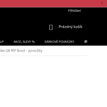
Přihlášení
NÁKUPNÍ
Prázdný košík
KOŠÍK
ALP
AKCE, SLEVY %
DÁRKOVÉ POUKÁZKY
🎁 TIPY NA DÁR
ke LW MP Boot - ponožky