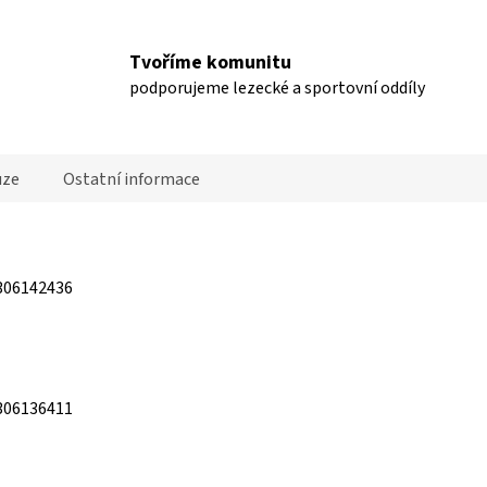
Tvoříme komunitu
podporujeme lezecké a sportovní oddíly
uze
Ostatní informace
306142436
306136411