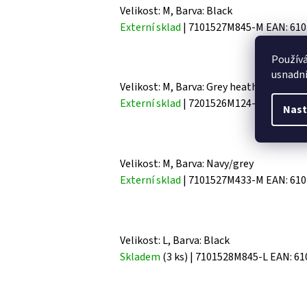
Velikost: M, Barva: Black
Externí sklad
| 7101527M845-M
EAN:
610
Použív
usnadni
Velikost: M, Barva: Grey heather
Externí sklad
| 7201526M124-M
EAN:
610
Nast
Velikost: M, Barva: Navy/grey
Externí sklad
| 7101527M433-M
EAN:
610
Velikost: L, Barva: Black
Skladem
(3 ks)
| 7101528M845-L
EAN:
61