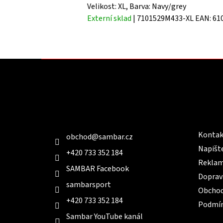
Velikost: XL, Barva: Navy/grey
Externí sklad
| 7101529M433-XL
EAN:
61
Z
á
p
a
t
Kontakt
Infor
í
Kontak
obchod
@
sambar.cz
Napišt
+420 733 352 184
Reklam
SAMBAR Facebook
Doprav
sambarsport
Obchod
+420 733 352 184
Podmín
Sambar YouTube kanál