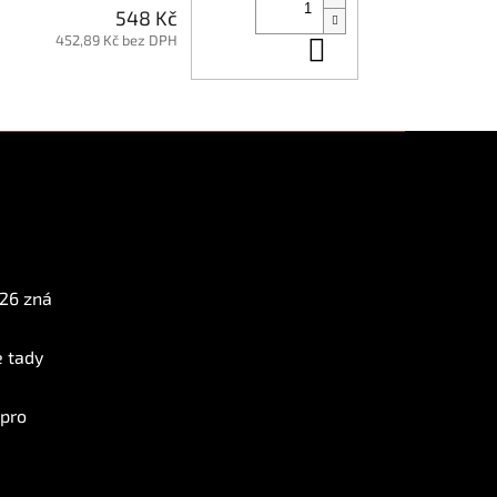
548 Kč
452,89 Kč bez DPH
Do košíku
Instagram
026 zná
e tady
 pro