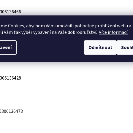
306136466
áme Cookies, abychom Vám
umožnili pohodlné prohlížení webu a
li Vám tak výběr vybavení na Vaše dobrodružství.
Více informací.
306142443
avení
Odmítnout
Souh
306136428
0306136473