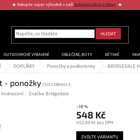
🔥 Nakupte super výhodně v naší
kategorii Akce a Slevy
. 🔥
HLEDAT
OUTDOOROVÉ VYBAVENÍ
OBLEČENÍ, BOTY
DĚTSKÉ
SKI
Í
DOPLŇKY
Ponožky a podkolenky
BRIDGEDALE Hi
 - ponožky
7101526M433-S
 hodnocení
Značka:
Bridgedale
–10 %
548 Kč
452,89 Kč bez DPH
Měrná
ZVOLTE VARIANTU
cena: