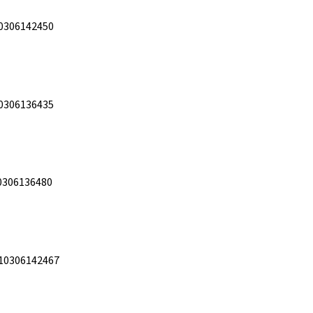
0306142450
0306136435
0306136480
10306142467