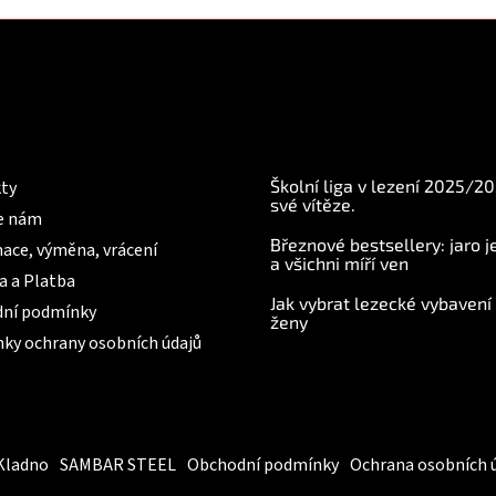
mace pro Vás
BLOG
Školní liga v lezení 2025/2
ty
své vítěze.
e nám
Březnové bestsellery: jaro j
ace, výměna, vrácení
a všichni míří ven
a a Platba
Jak vybrat lezecké vybavení
ní podmínky
ženy
ky ochrany osobních údajů
Kladno
SAMBAR STEEL
Obchodní podmínky
Ochrana osobních 