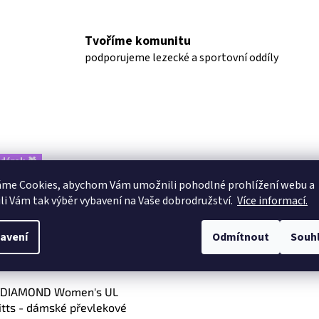
Tvoříme komunitu
podporujeme lezecké a sportovní oddíly
 dárek 🎁
áme Cookies, abychom Vám
umožnili pohodlné prohlížení webu a
li Vám tak výběr vybavení na Vaše dobrodružství.
Více informací.
avení
Odmítnout
Souh
 DIAMOND Women's UL
tts - dámské převlekové