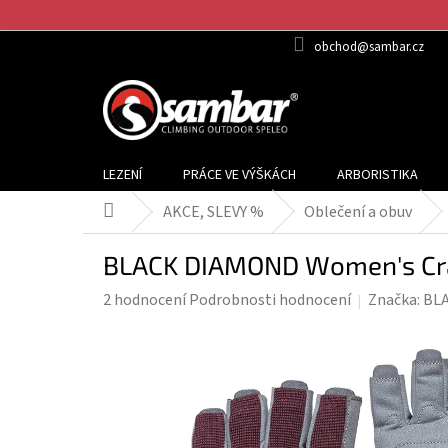
Přejít
na
obchod@sambar.cz
obsah
LEZENÍ
PRÁCE VE VÝŠKÁCH
ARBORISTIKA
AKCE, SLEVY %
Oblečení a obuv
Domů
BLACK DIAMOND Women's Crag
Průměrné
2 hodnocení
Podrobnosti hodnocení
Značka:
BL
hodnocení
produktu
je
4,0
z
5