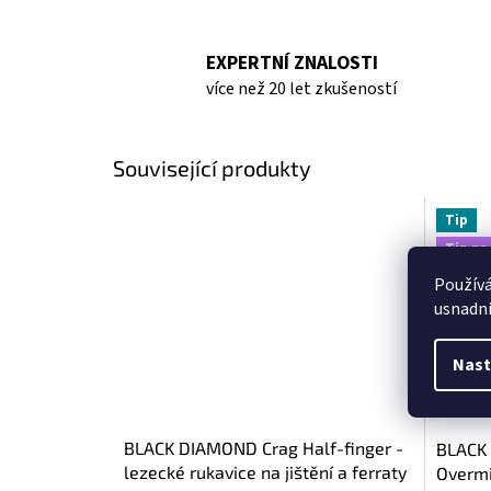
EXPERTNÍ ZNALOSTI
více než 20 let zkušeností
Související produkty
Tip
Tip na
Použív
usnadni
Nast
BLACK DIAMOND Crag Half-finger -
BLACK
lezecké rukavice na jištění a ferraty
Overmi