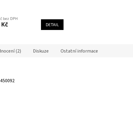
ce
rné
ení
Kč bez DPH
tu
 Kč
DETAIL
nocení (2)
Diskuze
Ostatní informace
ek.
1450092