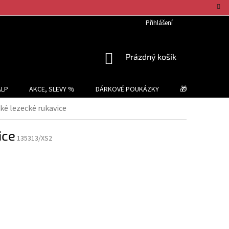
Přihlášení
NÁKUPNÍ
Prázdný košík
KOŠÍK
ALP
AKCE, SLEVY %
DÁRKOVÉ POUKÁZKY
🎁 TIPY NA DÁR
é lezecké rukavice
ice
135313/XS2