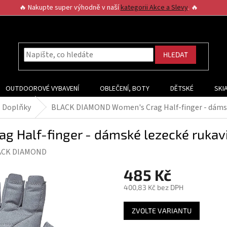
🔥 Nakupte super výhodně v naší
kategorii Akce a Slevy
. 🔥
HLEDAT
OUTDOOROVÉ VYBAVENÍ
OBLEČENÍ, BOTY
DĚTSKÉ
SKI
Doplňky
BLACK DIAMOND Women's Crag Half-finger - dámsk
 Half-finger - dámské lezecké rukav
ACK DIAMOND
485 Kč
400,83 Kč bez DPH
Měrná
ZVOLTE VARIANTU
cena: