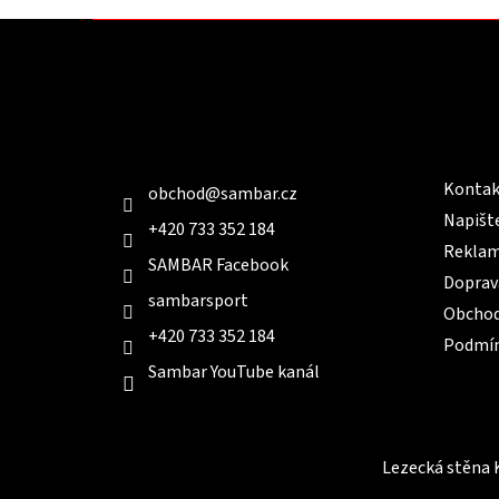
Z
á
p
a
t
Kontakt
Infor
í
Kontak
obchod
@
sambar.cz
Napišt
+420 733 352 184
Reklam
SAMBAR Facebook
Doprav
sambarsport
Obchod
+420 733 352 184
Podmín
Sambar YouTube kanál
Lezecká stěna 