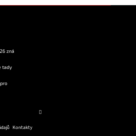
Instagram
026 zná
e tady
 pro
Sledovat na Instagramu
údajů
Kontakty