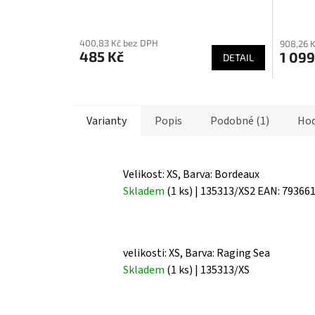
rukavi
Průměrné
Průmě
hodnocení
hodnoc
400,83 Kč bez DPH
908,26 
produktu
produk
485 Kč
1 099
DETAIL
je
je
5,0
5,0
z
z
5
5
Varianty
Popis
Podobné (1)
Hod
hvězdiček.
hvězdič
Velikost: XS, Barva: Bordeaux
Skladem
(1 ks)
| 135313/XS2
EAN:
79366
velikosti: XS, Barva: Raging Sea
Skladem
(1 ks)
| 135313/XS