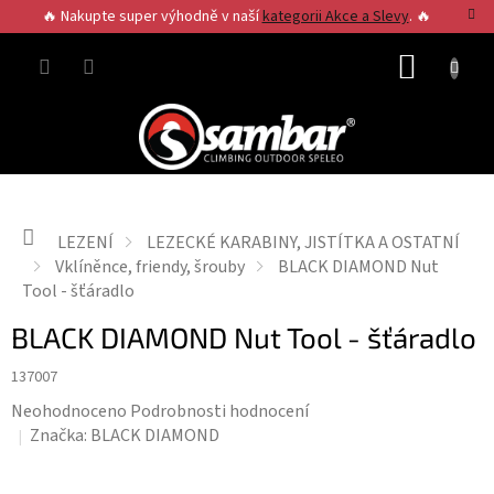
Přejít
🔥 Nakupte super výhodně v naší
kategorii Akce a Slevy
. 🔥
na
obsah
NÁKUP
KOŠÍK
Domů
LEZENÍ
LEZECKÉ KARABINY, JISTÍTKA A OSTATNÍ
Vklíněnce, friendy, šrouby
BLACK DIAMOND Nut
Tool - šťáradlo
BLACK DIAMOND Nut Tool - šťáradlo
137007
Průměrné
Neohodnoceno
Podrobnosti hodnocení
hodnocení
Značka:
BLACK DIAMOND
produktu
je