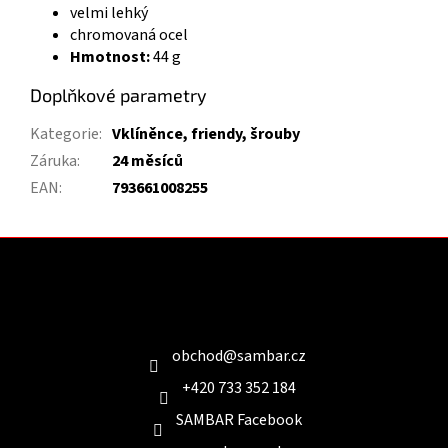
velmi lehký
chromovaná ocel
Hmotnost:
44 g
Doplňkové parametry
Kategorie
:
Vklíněnce, friendy, šrouby
Záruka
:
24 měsíců
EAN
:
793661008255
Z
á
p
a
Kontakt
t
í
obchod
@
sambar.cz
+420 733 352 184
SAMBAR Facebook