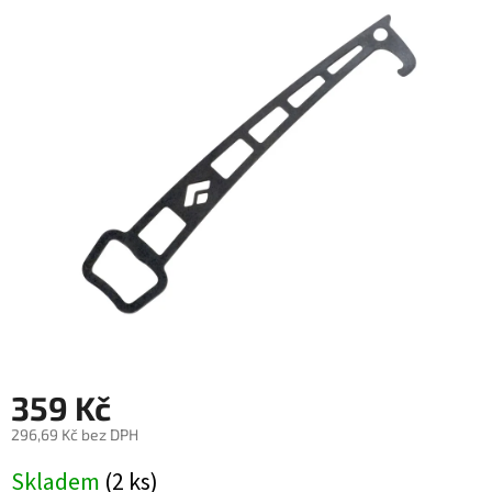
0,0
z
5
hvězdiček.
359 Kč
296,69 Kč bez DPH
Měrná
Skladem
(2 ks)
cena: