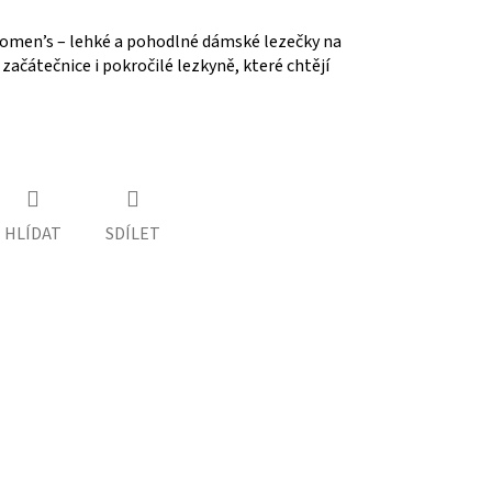
en’s – lehké a pohodlné dámské lezečky na
 začátečnice i pokročilé lezkyně, které chtějí
HLÍDAT
SDÍLET