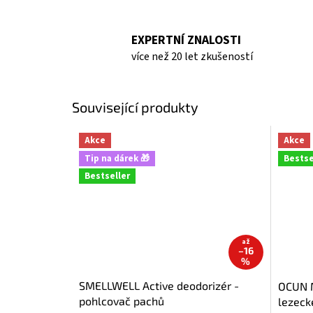
EXPERTNÍ ZNALOSTI
více než 20 let zkušeností
Související produkty
Akce
Akce
Tip na dárek 🎁
Bestse
Bestseller
až
–16
%
SMELLWELL Active deodorizér -
OCUN M
pohlcovač pachů
lezeck