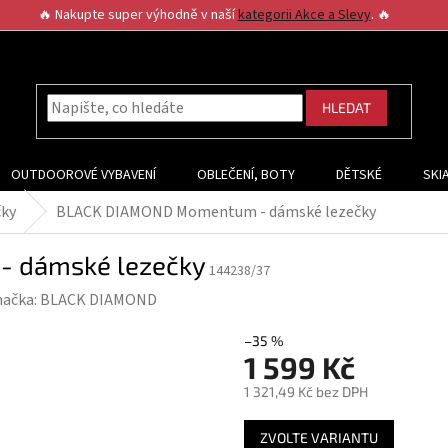
🔥 Nakupte super výhodně v naší
kategorii Akce a Slevy
. 🔥
HLEDAT
OUTDOOROVÉ VYBAVENÍ
OBLEČENÍ, BOTY
DĚTSKÉ
SKI
čky
BLACK DIAMOND Momentum - dámské lezečky
 dámské lezečky
144238/37
načka:
BLACK DIAMOND
–35 %
1 599 Kč
1 321,49 Kč bez DPH
Měrná
ZVOLTE VARIANTU
cena: