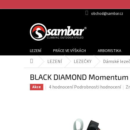
Přejít
na
obchod@sambar.cz
obsah
LEZENÍ
PRÁCE VE VÝŠKÁCH
ARBORISTIKA
LEZENÍ
LEZEČKY
Dámské leze
Domů
BLACK DIAMOND Momentum -
Průměrné
4 hodnocení
Podrobnosti hodnocení
Z
Akce
hodnocení
produktu
je
3,8
z
5