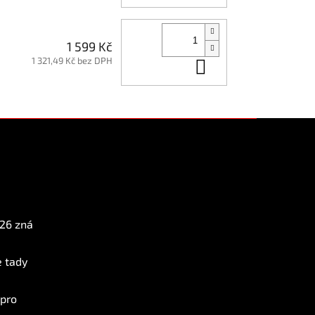
1 599 Kč
1 321,49 Kč bez DPH
Do košíku
Instagram
026 zná
e tady
 pro