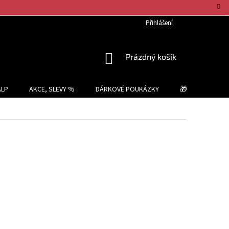
Přihlášení
NÁKUPNÍ
Prázdný košík
KOŠÍK
ALP
AKCE, SLEVY %
DÁRKOVÉ POUKÁZKY
🎁 TIPY NA DÁR