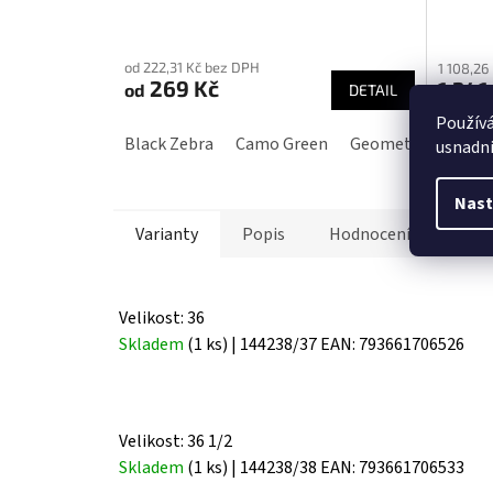
Průměrné
Průmě
hodnocení
hodnoc
od 222,31 Kč bez DPH
1 108,26
produktu
produk
269 Kč
1 341
od
DETAIL
je
je
Použív
3,9
5,0
Black Zebra
Camo Green
Geometric Black/
Green 
usnadni
z
z
5
5
hvězdiček.
hvězdič
Nast
Varianty
Popis
Hodnocení (4)
D
Velikost: 36
Skladem
(1 ks)
| 144238/37
EAN:
793661706526
Velikost: 36 1/2
Skladem
(1 ks)
| 144238/38
EAN:
793661706533