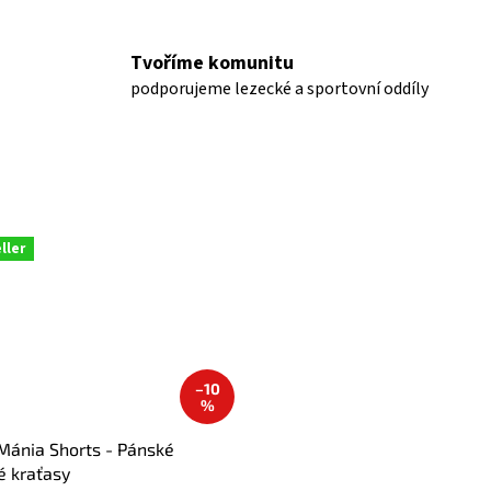
Tvoříme komunitu
podporujeme lezecké a sportovní oddíly
ller
–10
%
ánia Shorts - Pánské
é kraťasy