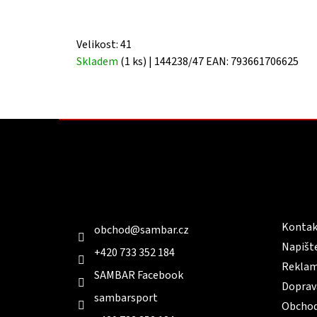
Velikost: 41
Skladem
(1 ks)
| 144238/47
EAN:
793661706625
Z
á
p
a
t
Kontakt
Infor
í
Kontak
obchod
@
sambar.cz
Napišt
+420 733 352 184
Reklam
SAMBAR Facebook
Doprav
sambarsport
Obchod