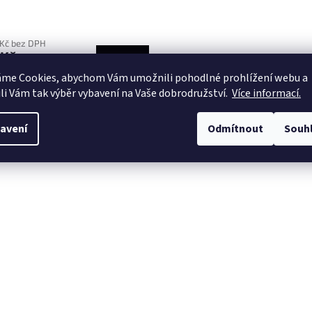
rné
ení
 Kč bez DPH
tu
 Kč
DETAIL
áme Cookies, abychom Vám
umožnili pohodlné prohlížení webu a
White
Lime
Geometric Orange
Hawaii Floral
Leopard Blue
Pin
li Vám tak výběr vybavení na Vaše dobrodružství.
Více informací.
ek.
avení
Odmítnout
Souh
iskuze
Ostatní informace