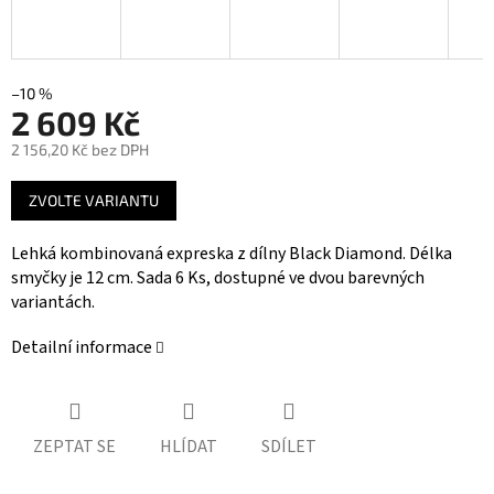
–10 %
2 609 Kč
2 156,20 Kč bez DPH
Měrná
ZVOLTE VARIANTU
cena:
Lehká kombinovaná expreska z dílny Black Diamond. Délka
smyčky je 12 cm. Sada 6 Ks, dostupné ve dvou barevných
variantách.
Detailní informace
ZEPTAT SE
HLÍDAT
SDÍLET