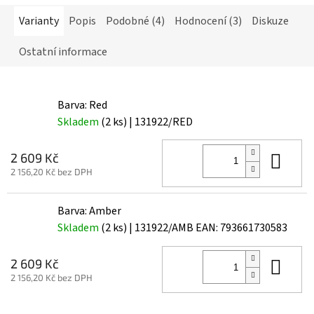
Varianty
Popis
Podobné (4)
Hodnocení (3)
Diskuze
Ostatní informace
Barva: Red
Skladem
(2 ks)
| 131922/RED
Do 
2 609 Kč
2 156,20 Kč bez DPH
Barva: Amber
Skladem
(2 ks)
| 131922/AMB
EAN:
793661730583
Do 
2 609 Kč
2 156,20 Kč bez DPH