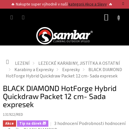
Přejít
🔥 Nakupte super výhodně v naší
kategorii Akce a Slevy
. 🔥
na
obsah
NÁKUP
KOŠÍK
Domů
LEZENÍ
LEZECKÉ KARABINY, JISTÍTKA A OSTATNÍ
Karabiny a Expresky
Expresky
BLACK DIAMOND
HotForge Hybrid Quickdraw Packet 12 cm- Sada expresek
BLACK DIAMOND HotForge Hybrid
Quickdraw Packet 12 cm- Sada
expresek
131922/RED
Průměrné
3 hodnocení
Podrobnosti hodnocení
Akce
Tip na dárek 🎁