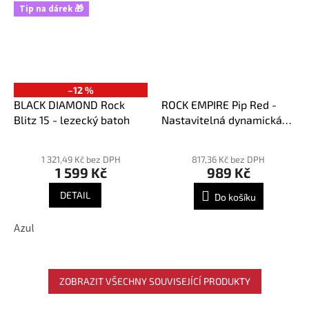
Tip na dárek 🎁
–12 %
BLACK DIAMOND Rock
ROCK EMPIRE Pip Red -
Blitz 15 - lezecký batoh
Nastavitelná dynamická
odsedka
Průměrné
Průměrné
hodnocení
hodnocení
1 321,49 Kč bez DPH
817,36 Kč bez DPH
1 599 Kč
989 Kč
produktu
produktu
je
je
DETAIL
Do košíku
4,0
3,8
z
z
Azul
5
5
hvězdiček.
hvězdiček.
ZOBRAZIT VŠECHNY SOUVISEJÍCÍ PRODUKTY