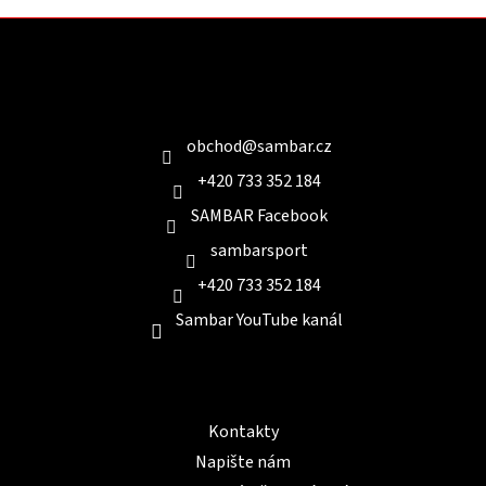
Z
á
p
a
Kontakt
t
í
obchod
@
sambar.cz
+420 733 352 184
SAMBAR Facebook
sambarsport
+420 733 352 184
Sambar YouTube kanál
Informace pro Vás
Kontakty
Napište nám