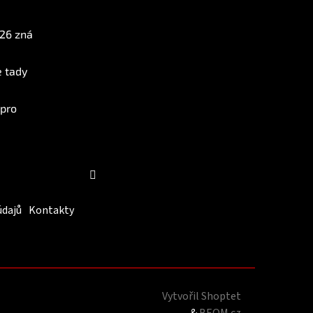
Instagram
026 zná
e tady
 pro
Sledovat na Instagramu
údajů
Kontakty
Vytvořil Shoptet
&
BEOM.cz