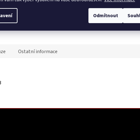
avení
Odmítnout
Souh
Tvoříme komunitu
podporujeme lezecké a sportovní oddíly
uze
Ostatní informace
3