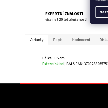
Nast
EXPERTNÍ ZNALOSTI
více než 20 let zkušeností
Varianty
Popis
Hodnocení
Disk
Délka: 115 cm
Externí sklad
| BALS
EAN:
370028826575
Z
á
p
a
t