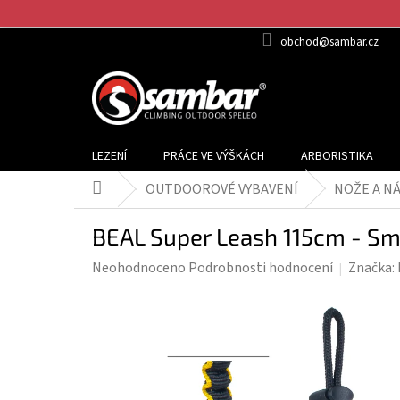
Přejít
na
obchod@sambar.cz
obsah
LEZENÍ
PRÁCE VE VÝŠKÁCH
ARBORISTIKA
OUTDOOROVÉ VYBAVENÍ
NOŽE A N
Domů
BEAL Super Leash 115cm - Sm
Průměrné
Neohodnoceno
Podrobnosti hodnocení
Značka:
hodnocení
produktu
je
0,0
z
5