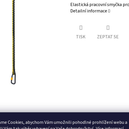
Elastická pracovní smyčka pro
Detailní informace
TISK
ZEPTAT SE
áme Cookies, abychom Vám
umožnili pohodlné prohlížení webu a
li Vám tak výběr vybavení na Vaše dobrodružství.
Více informací.