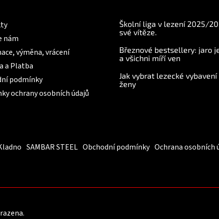
mace pro Vás
BLOG
Školní liga v lezení 2025/2
ty
své vítěze.
e nám
Březnové bestsellery: jaro j
ace, výměna, vrácení
a všichni míří ven
a a Platba
Jak vybrat lezecké vybavení
ní podmínky
ženy
ky ochrany osobních údajů
Kladno
SAMBAR STEEL
Obchodní podmínky
Ochrana osobních 
hrazena.
Upravit nastavení cookies