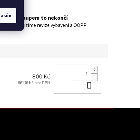
lasím
Nákupem to nekončí
nabízíme revize vybavení a OOPP
800 Kč
661,16 Kč bez DPH
Do košíku