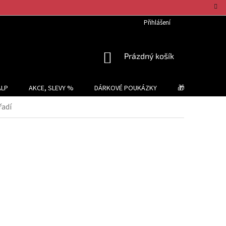
Přihlášení
NÁKUPNÍ
Prázdný košík
KOŠÍK
ALP
AKCE, SLEVY %
DÁRKOVÉ POUKÁZKY
🎁 TIPY NA DÁR
řadí