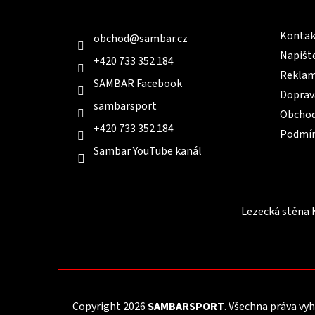
Kontakt
Infor
í
Kontak
obchod
@
sambar.cz
Napišt
+420 733 352 184
Reklam
SAMBAR Facebook
Doprav
sambarsport
Obchod
+420 733 352 184
Podmín
Sambar YouTube kanál
Lezecká stěna 
Copyright 2026
SAMBARSPORT
. Všechna práva vy