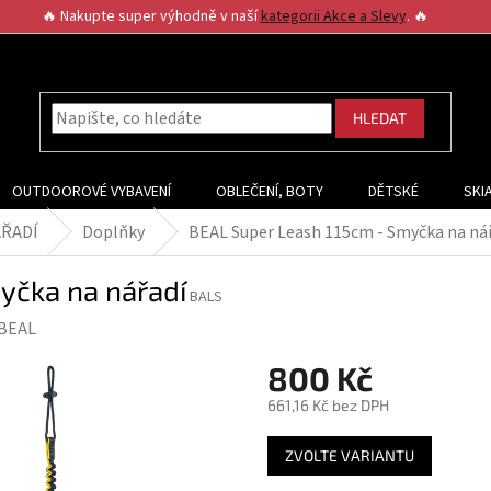
🔥 Nakupte super výhodně v naší
kategorii Akce a Slevy
. 🔥
HLEDAT
OUTDOOROVÉ VYBAVENÍ
OBLEČENÍ, BOTY
DĚTSKÉ
SKI
ÁŘADÍ
Doplňky
BEAL Super Leash 115cm - Smyčka na ná
yčka na nářadí
BALS
BEAL
800 Kč
661,16 Kč bez DPH
Měrná
ZVOLTE VARIANTU
cena: