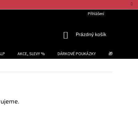
Přihlášení
NÁKUPNÍ
Prázdný košík
KOŠÍK
ALP
AKCE, SLEVY %
DÁRKOVÉ POUKÁZKY
🎁 TIPY NA DÁR
vujeme.