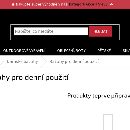
🔥 Nakupte super výhodně v naší
kategorii Akce a Slevy
. 🔥
HLEDAT
OUTDOOROVÉ VYBAVENÍ
OBLEČENÍ, BOTY
DĚTSKÉ
SKI
Dámské batohy
Batohy pro denní použití
hy pro denní použití
Produkty teprve připra