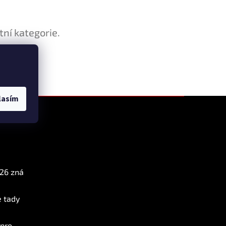
tní kategorie.
lasím
Instagram
026 zná
e tady
 pro