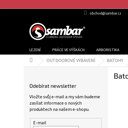
Přejít
na
obchod@sambar.cz
obsah
LEZENÍ
PRÁCE VE VÝŠKÁCH
ARBORISTIKA
OUTDOOROVÉ VYBAVENÍ
BATOHY
Domů
P
Bato
o
s
Odebírat newsletter
t
r
Vložte svůj e-mail a my vám budeme
a
zasílat informace o nových
n
produktech na našem e-shopu.
n
í
E-mail
p