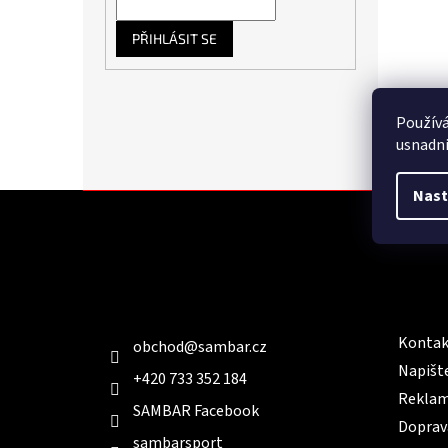
a
n
PŘIHLÁSIT SE
e
l
Použív
usnadni
Nast
Z
á
p
a
t
Kontakt
Infor
í
Kontak
obchod
@
sambar.cz
Napišt
+420 733 352 184
Reklam
SAMBAR Facebook
Doprav
sambarsport