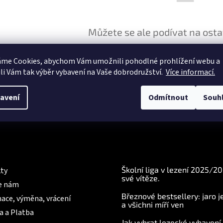
Můžete se ale podívat na osta
áme Cookies, abychom Vám
umožnili pohodlné prohlížení webu a
ZPĚT DO OBCHODU
li Vám tak výběr vybavení na Vaše dobrodružství.
Více informací.
avení
Odmítnout
Souh
mace pro Vás
BLOG
Školní liga v lezení 2025/2
ty
své vítěze.
e nám
Březnové bestsellery: jaro j
ace, výměna, vrácení
a všichni míří ven
a a Platba
Jak vybrat lezecké vybavení