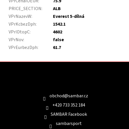
VPrCenaIOEUR
:
75.9
PRICE_SECTION
:
ALB
VPrNazevW
:
Everest 5-dílná
VPrKcbezDph
:
1542.1
VPrIDtopC
:
4602
VPrNov
:
false
VPrEurbezDph
:
61.7
Z
á
p
a
Kontakt
t
í
obchod
@
sambar.cz
+420 733 352 184
SAMBAR Facebook
sambarsport