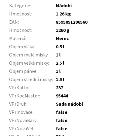
Kategorie
:
Nádobí
Hmotnost
:
1.26 kg
EAN
:
8595051206560
Hmotnost
:
1260 g
Materiál
:
Nerez
Objem víčka
:
0.5 l
Objem malé misky
:
1 l
Objem velké misky
:
2.5 l
Objem pánve
:
1 l
Objem střední misky
:
1.5 l
VPrKatInt
:
237
VPrKodMaster
:
95444
VPrDruh
:
Sada nádobí
VPrInovace
:
false
VPrNovaBarv
:
false
VPrNovaVel
:
false