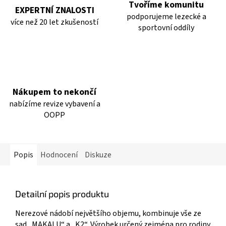
Tvoříme komunitu
EXPERTNÍ ZNALOSTI
podporujeme lezecké a
více než 20 let zkušeností
sportovní oddíly
Nákupem to nekončí
nabízíme revize vybavení a
OOPP
Popis
Hodnocení
Diskuze
Detailní popis produktu
Nerezové nádobí největšího objemu, kombinuje vše ze
sad „MAKALU“ a „K2“. Výrobek určený zejména pro rodiny