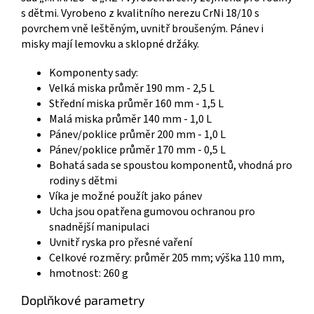
s dětmi. Vyrobeno z kvalitního nerezu CrNi 18/10 s
povrchem vně leštěným, uvnitř broušeným. Pánev i
misky mají lemovku a sklopné držáky.
Komponenty sady:
Velká miska průměr 190 mm - 2,5 L
Střední miska průměr 160 mm - 1,5 L
Malá miska průměr 140 mm - 1,0 L
Pánev/poklice průměr 200 mm - 1,0 L
Pánev/poklice průměr 170 mm - 0,5 L
Bohatá sada se spoustou komponentů, vhodná pro
rodiny s dětmi
Víka je možné použít jako pánev
Ucha jsou opatřena gumovou ochranou pro
snadnější manipulaci
Uvnitř ryska pro přesné vaření
Celkové rozměry: průměr 205 mm; výška 110 mm,
hmotnost: 260 g
Doplňkové parametry