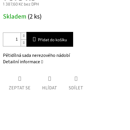
1 387,60 Kč bez DPH
Měrná
Skladem
(2 ks)
cena:
Přidat do košíku
Pětidílná sada nerezového nádobí
Detailní informace
ZEPTAT SE
HLÍDAT
SDÍLET