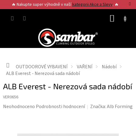
Přejít
🔥 Nakupte super výhodně v naší
kategorii Akce a Slevy
. 🔥
na
obsah
NÁKUP
KOŠÍK
Domů
OUTDOOROVÉ VYBAVENÍ
VAŘENÍ
Nádobí
ALB Everest - Nerezová sada nádobí
ALB Everest - Nerezová sada nádobí
VER0656
Průměrné
Neohodnoceno
Podrobnosti hodnocení
Značka:
Alb Forming
hodnocení
produktu
je
0,0